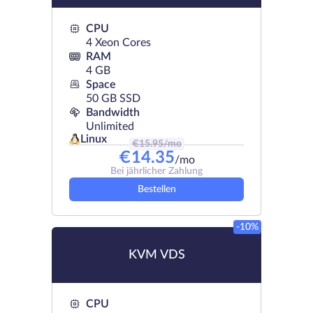
CPU
4 Xeon Cores
RAM
4 GB
Space
50 GB SSD
Bandwidth
Unlimited
Linux
€
15.95
/mo
€
14.35
/mo
Bei jährlicher Zahlung
Bestellen
-10%
KVM VDS
CPU