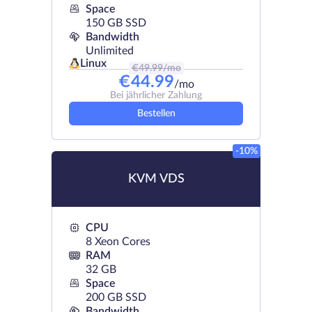
Space
150 GB SSD
Bandwidth
Unlimited
Linux
€
49.99
/mo
€
44.99
/mo
Bei jährlicher Zahlung
Bestellen
-10%
KVM VDS
CPU
8 Xeon Cores
RAM
32 GB
Space
200 GB SSD
Bandwidth