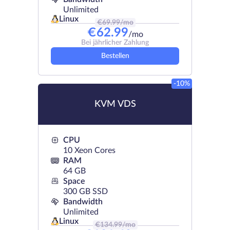
Unlimited
Linux
€
69.99
/mo
€
62.99
/mo
Bei jährlicher Zahlung
Bestellen
-10%
KVM VDS
CPU
10 Xeon Cores
RAM
64 GB
Space
300 GB SSD
Bandwidth
Unlimited
Linux
€
134.99
/mo