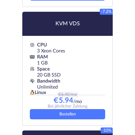
-7.2%
KVM VDS
CPU
3 Xeon Cores
RAM
1 GB
Space
20 GB SSD
Bandwidth
Unlimited
Linux
€
6.40
/mo
€
5.94
/mo
Bei jährlicher Zahlung
Bestellen
-10%