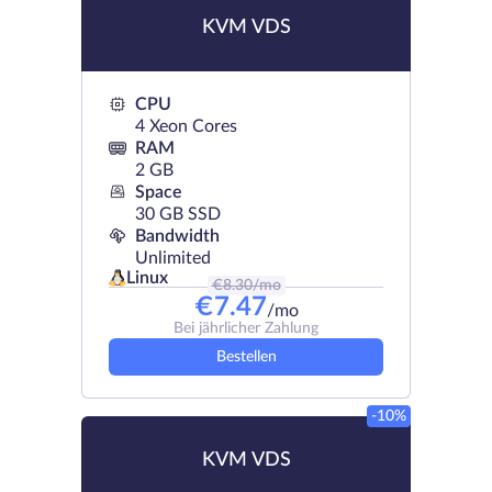
KVM VDS
CPU
4 Xeon Cores
RAM
2 GB
Space
30 GB SSD
Bandwidth
Unlimited
Linux
€
8.30
/mo
€
7.47
/mo
Bei jährlicher Zahlung
Bestellen
-10%
KVM VDS