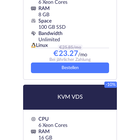
6 Xeon Cores
RAM
8 GB
Space
100 GB SSD
Bandwidth
Unlimited
Linux
€
25.85
/mo
€
23.27
/mo
Bei jährlicher Zahlung
Bestellen
-10%
KVM VDS
CPU
6 Xeon Cores
RAM
16 GB