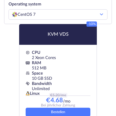
Operating system
CentOS 7
-10%
KVM VDS
CPU
2 Xeon Cores
RAM
512 MB
Space
10 GB SSD
Bandwidth
Unlimited
Linux
€
5.20
/mo
€
4.68
/mo
Bei jährlicher Zahlung
Bestellen