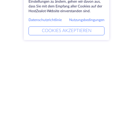
Einstellungen zu ändern, gehen wir davon aus,
dass Sie mit dem Empfang aller Cookies auf der
HostZealot-Website einverstanden sind.
Datenschutzrichtlinie
Nutzungsbedingungen
COOKIES AKZEPTIEREN
Produkte
Lösungen
Dedizierte Server
DevOps-Dienste
VPS
Verknüpfte Helfer
Colocation
Keitaro VPS
Domains
RDP
Speicherplatz
SSL-Zertifikate
Unternehmen
Rechtlich
Über HostZealot
SLA
Kontaktieren Sie uns
Datenschutz