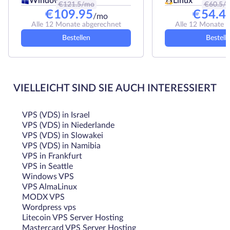
Linux
Windows
€
121.5
/mo
€
60.5
/
€
109.95
€
54.4
/mo
Alle 12 Monate abgerechnet
Alle 12 Monate 
Bestellen
Bestell
VIELLEICHT SIND SIE AUCH INTERESSIERT
VPS (VDS) in Israel
VPS (VDS) in Niederlande
VPS (VDS) in Slowakei
VPS (VDS) in Namibia
VPS in Frankfurt
VPS in Seattle
Windows VPS
VPS AlmaLinux
MODX VPS
Wordpress vps
Litecoin VPS Server Hosting
Mastercard VPS Server Hosting