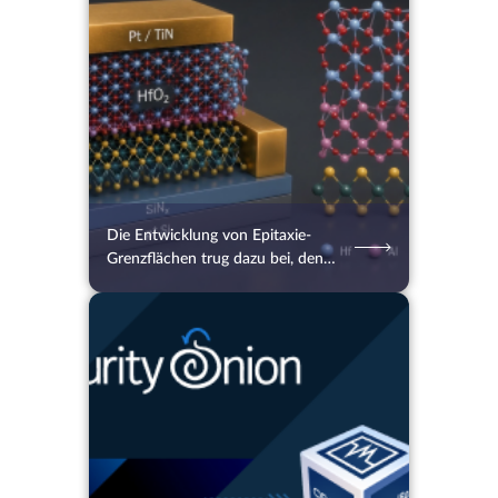
07.08.2026
20
2 Min.
Die Entwicklung von Epitaxie-
Grenzflächen trug dazu bei, den
Engpass bei den 2D-Halbleitern
zu überwinden
07.08.2026
27
2 Min.