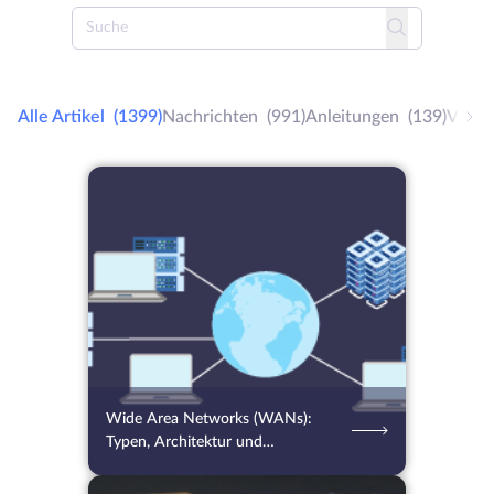
Alle Artikel
(1399)
Nachrichten
(991)
Anleitungen
(139)
VPS
07.08.2026
21
2 Min.
Wide Area Networks (WANs):
Typen, Architektur und
Optimierungstipps