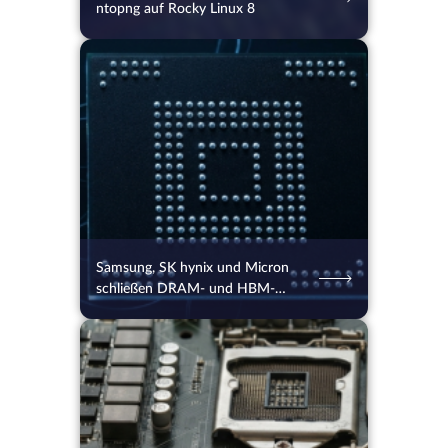
ntopng auf Rocky Linux 8
05.08.2026
58
2 Min.
Samsung, SK hynix und Micron
schließen DRAM- und HBM-
Auftragsbücher bis 2027
05.08.2026
35
2 Min.