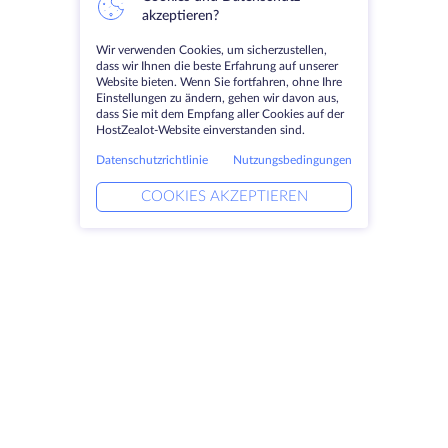
akzeptieren?
Wir verwenden Cookies, um sicherzustellen,
dass wir Ihnen die beste Erfahrung auf unserer
Website bieten. Wenn Sie fortfahren, ohne Ihre
Einstellungen zu ändern, gehen wir davon aus,
dass Sie mit dem Empfang aller Cookies auf der
HostZealot-Website einverstanden sind.
Datenschutzrichtlinie
Nutzungsbedingungen
COOKIES AKZEPTIEREN
Produkte
Lösungen
Dedizierte Server
DevOps-Dienste
VPS
Verknüpfte Helfer
Colocation
Keitaro VPS
Domains
RDP
Speicherplatz