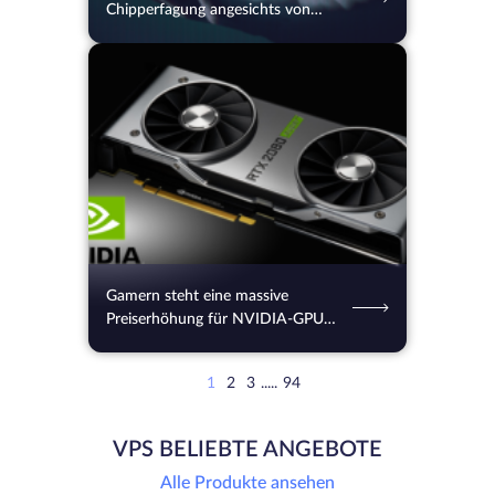
Chipperfagung angesichts von
Kapazitätsengpässen aus
31.07.2026
56
2 Min.
Gamern steht eine massive
Preiserhöhung für NVIDIA-GPUs
bevor
1
2
3
.....
94
VPS BELIEBTE ANGEBOTE
Alle Produkte ansehen