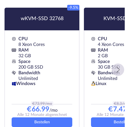
-9.5%
wKVM-SSD 32768
KVM-SSD
CPU
CPU
8 Xeon Cores
4 Xeon Cores
RAM
RAM
32 GB
2 GB
Space
Space
200 GB SSD
30 GB SSD
Bandwidth
Bandwidth
Unlimited
Unlimited
Linux
Windows
€
73.99
/mo
€
8.3
/m
€
66.99
€
7.47
/mo
Alle 12 Monate abgerechnet
Alle 12 Monate 
Bestellen
Bestell