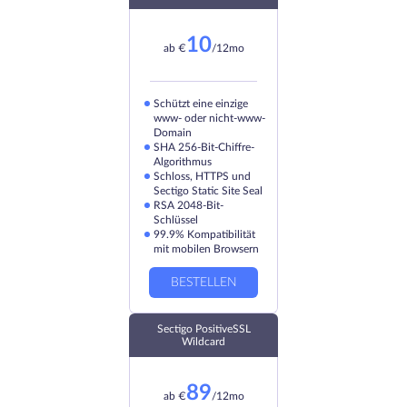
10
ab
€
/12mo
Schützt eine einzige
www- oder nicht-www-
Domain
SHA 256-Bit-Chiffre-
Algorithmus
Schloss, HTTPS und
Sectigo Static Site Seal
RSA 2048-Bit-
Schlüssel
99.9% Kompatibilität
mit mobilen Browsern
BESTELLEN
Sectigo PositiveSSL
Wildcard
89
ab
€
/12mo