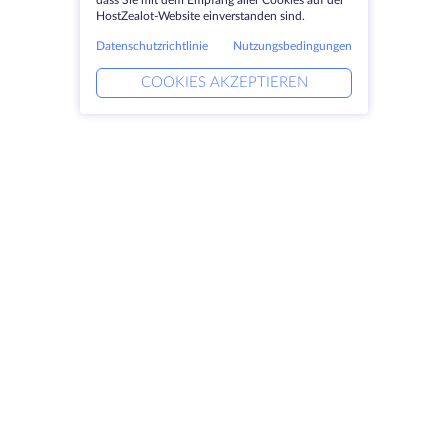
dass Sie mit dem Empfang aller Cookies auf der
HostZealot-Website einverstanden sind.
Datenschutzrichtlinie
Nutzungsbedingungen
COOKIES AKZEPTIEREN
Produkte
Lösungen
Dedizierte Server
DevOps-Dienste
VPS
Verknüpfte Helfer
Colocation
Keitaro VPS
Domains
RDP
Speicherplatz
SSL-Zertifikate
Unternehmen
Rechtlich
Über HostZealot
SLA
Kontaktieren Sie uns
Datenschutz
Datenzentren
Datenschutz-Erklärung
Blick ins Glas
Servicebedingungen