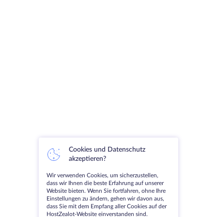
können.
KVM für effiziente Virtualisierung
KVM zeichnet sich als hocheffiziente
Virtualisierungstechnologie aus, insbesondere im Vergleich
zu Alternativen. Es ermöglicht Ihnen den Betrieb einer
vollständig isolierten virtuellen Maschine mit dedizierten
Ressourcen. Dies gewährleistet:
Bessere Sicherheit
: Jede virtuelle Maschine ist von den
anderen isoliert, wodurch das Risiko von Störungen
oder Sicherheitsverletzungen verringert wird.
Volle Kontrolle
: Sie erhalten Root-Zugriff auf Ihren
Cookies und Datenschutz
VPS, was Ihnen die vollständige Kontrolle über die
akzeptieren?
Umgebung ermöglicht.
Hohe Leistung
: Da KVM Hardware-Virtualisierung
Wir verwenden Cookies, um sicherzustellen,
dass wir Ihnen die beste Erfahrung auf unserer
nutzt, erhalten Sie nahezu native Leistung bei
Website bieten. Wenn Sie fortfahren, ohne Ihre
minimalem Overhead.
Einstellungen zu ändern, gehen wir davon aus,
dass Sie mit dem Empfang aller Cookies auf der
Ganz gleich, ob Sie mehrere Anwendungen ausführen, eine
HostZealot-Website einverstanden sind.