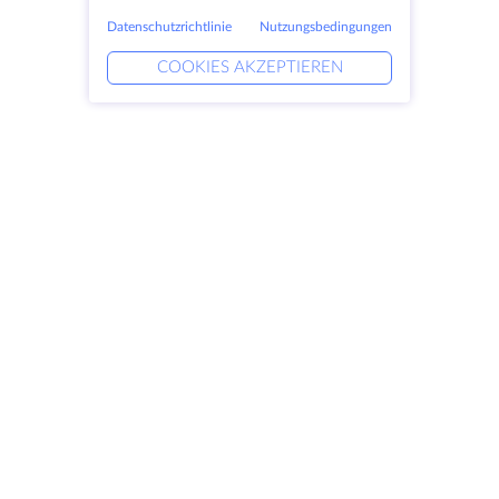
Website hosten oder eine datenbankintensive Umgebung
Datenschutzrichtlinie
Nutzungsbedingungen
verwalten müssen – unserer Erfahrung nach bietet die
KVM-Virtualisierung mit NVMe-Speicher die perfekte
COOKIES AKZEPTIEREN
Balance zwischen Leistung und Effizienz.
Produkte
Lösungen
Dedizierte Server
DevOps-Dienste
VPS
Verknüpfte Helfer
Colocation
Keitaro VPS
Domains
RDP
Speicherplatz
SSL-Zertifikate
Unternehmen
Rechtlich
Über HostZealot
SLA
Kontaktieren Sie uns
Datenschutz
Datenzentren
Datenschutz-Erklärung
Blick ins Glas
Servicebedingungen
Wissensdatenbank
Partnerprogramm