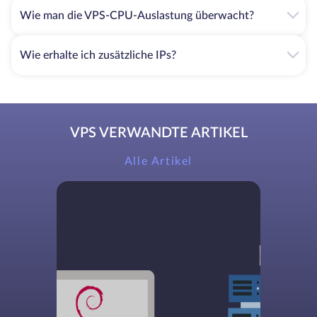
Speicherplatz zu einem erschwinglichen Preis bieten.
Wie man die VPS-CPU-Auslastung überwacht?
Insgesamt haben HDDs bestimmte Vorteile gegenüber
anderen Speichertypen.
Wie erhalte ich zusätzliche IPs?
Erschwinglichkeit
HDDs sind von den drei Speicheroptionen die günstigste.
Häufig sind HDDs bei gleicher Kapazität viel billiger als
VPS VERWANDTE ARTIKEL
SSDs. Dies ist darauf zurückzuführen, dass die Produktion
von HDDs weniger kostet als die von SSDs.
Alle Artikel
Verfügbarkeit
Auf dem Festplattenmarkt gibt es immer viele Produkte,
und es ist nicht damit zu rechnen, dass sie in absehbarer
Zeit ausgehen. Wenn Sie sich also für eine HDD
entscheiden, können Sie sicher sein, dass Sie eine große
Auswahl haben werden.