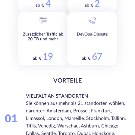
4
2
ab €
ab €
Zusätzlicher Traffic ab
DevOps-Dienste
20 TB und mehr
19
67
ab €
ab €
VORTEILE
VIELFALT AN STANDORTEN
Sie können aus mehr als 21 standorten wählen,
darunter: Amsterdam, Brüssel, Frankfurt,
01
Limassol, London, Marseille, Stockholm, Tallinn,
Tiflis, Venedig, Warschau, Ashburn, Chicago,
Dallas, Seattle, Toronto, Dubai, Hongkong,