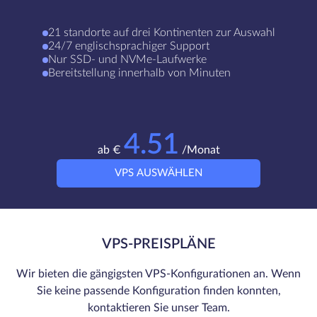
21 standorte auf drei Kontinenten zur Auswahl
24/7 englischsprachiger Support
Nur SSD- und NVMe-Laufwerke
Bereitstellung innerhalb von Minuten
4.51
ab €
/Monat
VPS AUSWÄHLEN
VPS-PREISPLÄNE
Wir bieten die gängigsten VPS-Konfigurationen an. Wenn
Sie keine passende Konfiguration finden konnten,
kontaktieren Sie unser Team.