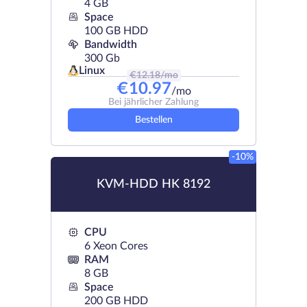
4 GB
Space
100 GB HDD
Bandwidth
300 Gb
Linux
€
12.18
/mo
€
10.97
/mo
Bei jährlicher Zahlung
Bestellen
-10%
KVM-HDD HK 8192
CPU
6 Xeon Cores
RAM
8 GB
Space
200 GB HDD