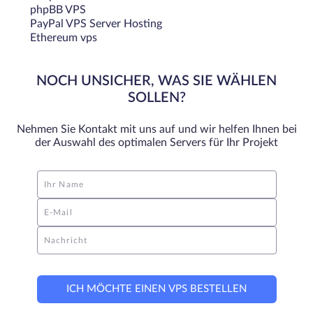
Achten Sie bei der Auswahl von HDDs darauf, dass ihre
phpBB VPS
Kapazität und Geschwindigkeit Ihren
PayPal VPS Server Hosting
Ethereum vps
Speicheranforderungen entsprechen. Sie können auch
HDD mit SSD kombinieren, um noch mehr Leistung zu
erhalten.
NOCH UNSICHER, WAS SIE WÄHLEN
SOLLEN?
Hochmoderne Hardware
Nehmen Sie Kontakt mit uns auf und wir helfen Ihnen bei
Wie bei allen anderen Dingen auch, bestimmt das Material,
der Auswahl des optimalen Servers für Ihr Projekt
aus dem der Server besteht, zum größten Teil seine
Leistung. Es ist wichtig, dass die Komponenten für die
Server von hoher Qualität und auf dem neuesten Stand
Ihr Name
sind.
E-Mail
Mit den hochmodernen Prozessoren, dem leistungsstarken
Arbeitsspeicher und den effizienten Speicheroptionen von
Nachricht
HostZealot können Sie sicher sein, dass Ihr Server mehr als
in der Lage ist, ressourcenintensive Anwendungen oder
Aufgaben sowie große Datenmengen zu bewältigen.
ICH MÖCHTE EINEN VPS BESTELLEN
Garantierte Uptime