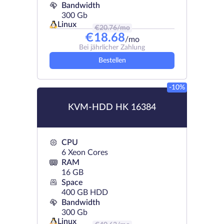
Bandwidth
300 Gb
Linux
€
20.76
/mo
€
18.68
/mo
Bei jährlicher Zahlung
Bestellen
-10%
KVM-HDD HK 16384
CPU
6 Xeon Cores
RAM
16 GB
Space
400 GB HDD
Bandwidth
300 Gb
Linux