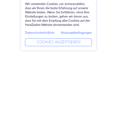
Wir verwenden Cookies, um sicherzustellen,
dass wir Ihnen die beste Erfahrung auf unserer
Website bieten. Wenn Sie fortfahren, ohne Ihre
Einstellungen zu ändern, gehen wir davon aus,
dass Sie mit dem Empfang aller Cookies auf der
HostZealot-Website einverstanden sind.
Datenschutzrichtlinie
Nutzungsbedingungen
COOKIES AKZEPTIEREN
Produkte
Lösungen
Dedizierte Server
DevOps-Dienste
VPS
Verknüpfte Helfer
Colocation
Keitaro VPS
Domains
RDP
Speicherplatz
SSL-Zertifikate