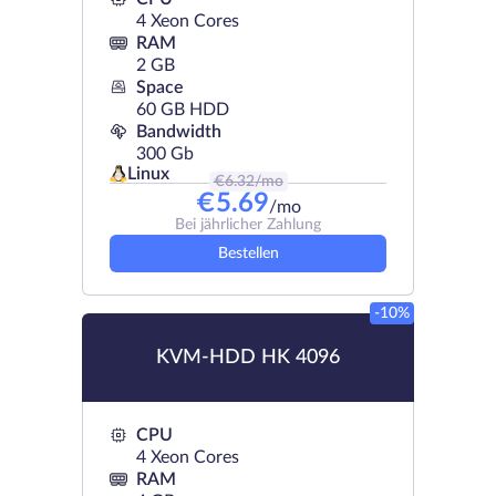
4 Xeon Cores
RAM
2 GB
Space
60 GB HDD
Bandwidth
300 Gb
Linux
€
6.32
/mo
€
5.69
/mo
Bei jährlicher Zahlung
Bestellen
-10%
KVM-HDD HK 4096
CPU
4 Xeon Cores
RAM