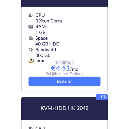
CPU
3 Xeon Cores
RAM
1 GB
Space
40 GB HDD
Bandwidth
300 Gb
Linux
€
4.88
/mo
€
4.51
/mo
Bei jährlicher Zahlung
Bestellen
-10%
KVM-HDD HK 2048
CPU