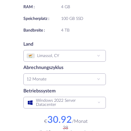
RAM :
4 GB
Speicherplatz :
100 GB SSD
Bandbreite :
4 TB
Land
Limassol, CY
Abrechnungszyklus
12 Monate
Betriebssystem
Windows 2022 Server
Datacenter
30.92
€
/
Monat
38