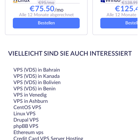
Linux
Windows
€
95
/mo
€
138.99
€
75.50
€
125.4
/mo
Alle 12 Monate abgerechnet
Alle 12 Monate 
Bestellen
Bestell
VIELLEICHT SIND SIE AUCH INTERESSIERT
VPS (VDS) in Bahrain
VPS (VDS) in Kanada
VPS (VDS) in Bolivien
VPS (VDS) in Benin
VPS in Venedig
VPS in Ashburn
CentOS VPS
Linux VPS
Drupal VPS
phpBB VPS
Ethereum vps
Credit Card VPS Server Hosting