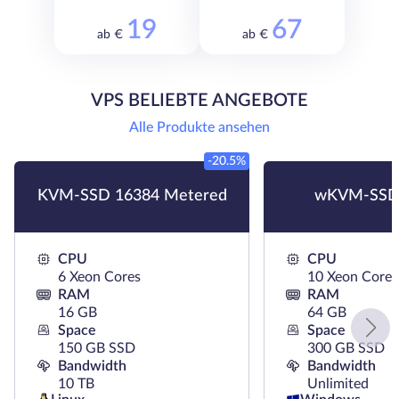
19
67
ab €
ab €
VPS BELIEBTE ANGEBOTE
Alle Produkte ansehen
-20.5%
KVM-SSD 16384 Metered
wKVM-SSD
CPU
CPU
6 Xeon Cores
10 Xeon Cores
RAM
RAM
16 GB
64 GB
Space
Space
150 GB SSD
300 GB SSD
Bandwidth
Bandwidth
10 TB
Unlimited