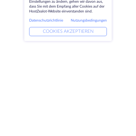
Einstellungen zu ändern, gehen wir davon aus,
dass Sie mit dem Empfang aller Cookies auf der
HostZealot-Website einverstanden sind.
Datenschutzrichtlinie
Nutzungsbedingungen
COOKIES AKZEPTIEREN
Produkte
Lösungen
Dedizierte Server
DevOps-Dienste
VPS
DDoS-Schutz
Colocation
Verknüpfte Helfer
Domains
Keitaro VPS
Speicherplatz
RDP
SSL-Zertifikate
Unternehmen
Rechtlich
Über HostZealot
SLA
Kontaktieren Sie uns
Datenschutz