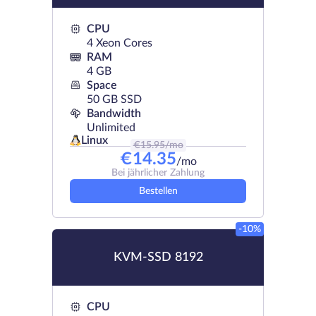
CPU
4 Xeon Cores
RAM
4 GB
Space
50 GB SSD
Bandwidth
Unlimited
Linux
€
15.95
/mo
€
14.35
/mo
Bei jährlicher Zahlung
Bestellen
-10%
KVM-SSD 8192
CPU