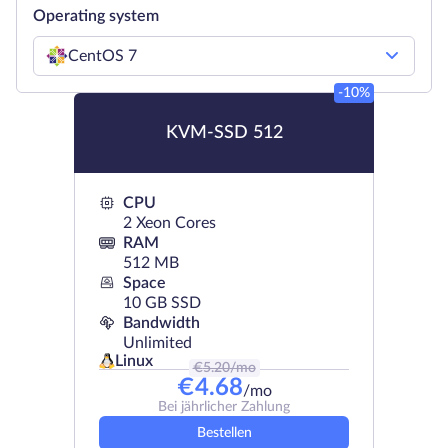
Operating system
CentOS 7
-10%
KVM-SSD 512
CPU
2 Xeon Cores
RAM
512 MB
Space
10 GB SSD
Bandwidth
Unlimited
Linux
€
5.20
/mo
€
4.68
/mo
Bei jährlicher Zahlung
Bestellen