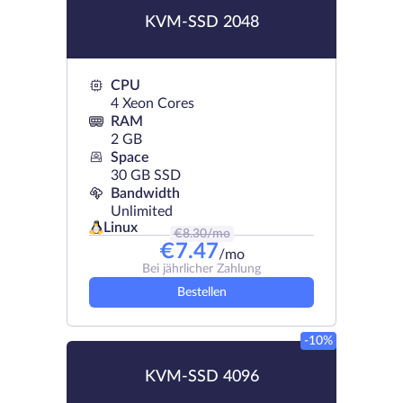
KVM-SSD 2048
CPU
4 Xeon Cores
RAM
2 GB
Space
30 GB SSD
Bandwidth
Unlimited
Linux
€
8.30
/mo
€
7.47
/mo
Bei jährlicher Zahlung
Bestellen
-10%
KVM-SSD 4096