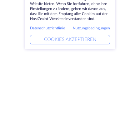
Website bieten. Wenn Sie fortfahren, ohne Ihre
Einstellungen zu ändern, gehen wir davon aus,
dass Sie mit dem Empfang aller Cookies auf der
HostZealot-Website einverstanden sind.
Datenschutzrichtlinie
Nutzungsbedingungen
COOKIES AKZEPTIEREN
Produkte
Lösungen
Dedizierte Server
DevOps-Dienste
VPS
Verknüpfte Helfer
Colocation
Keitaro VPS
Domains
RDP
Speicherplatz
SSL-Zertifikate
Unternehmen
Rechtlich
Über HostZealot
SLA