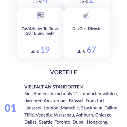
4
2
ab €
ab €
Zusätzlicher Traffic ab
DevOps-Dienste
20 TB und mehr
19
67
ab €
ab €
VORTEILE
VIELFALT AN STANDORTEN
Sie können aus mehr als 21 standorten wählen,
darunter: Amsterdam, Brüssel, Frankfurt,
01
Limassol, London, Marseille, Stockholm, Tallinn,
Tiflis, Venedig, Warschau, Ashburn, Chicago,
Dallas, Seattle, Toronto, Dubai, Hongkong,