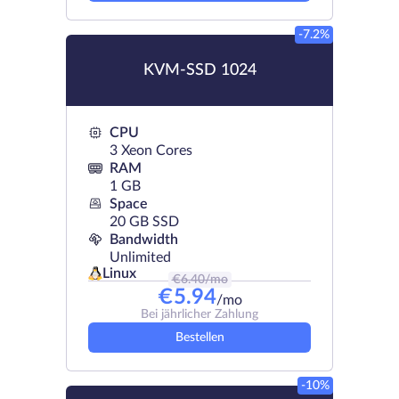
-7.2%
KVM-SSD 1024
CPU
3 Xeon Cores
RAM
1 GB
Space
20 GB SSD
Bandwidth
Unlimited
Linux
€
6.40
/mo
€
5.94
/mo
Bei jährlicher Zahlung
Bestellen
-10%