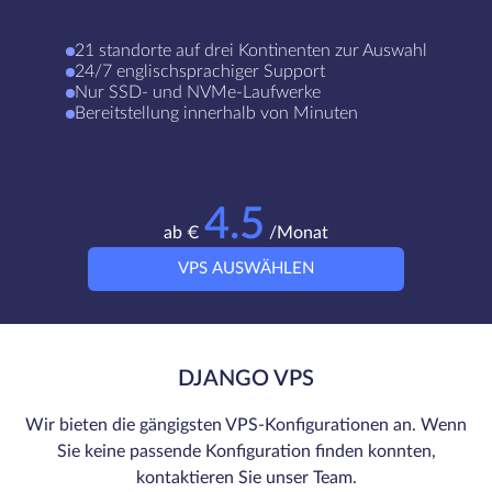
21 standorte auf drei Kontinenten zur Auswahl
24/7 englischsprachiger Support
Nur SSD- und NVMe-Laufwerke
Bereitstellung innerhalb von Minuten
4.5
ab €
/Monat
VPS AUSWÄHLEN
DJANGO VPS
Wir bieten die gängigsten VPS-Konfigurationen an. Wenn
Sie keine passende Konfiguration finden konnten,
kontaktieren Sie unser Team.