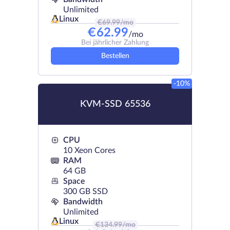
Unlimited
Linux
€
69.99
/mo
€
62.99
/mo
Bei jährlicher Zahlung
Bestellen
-10%
KVM-SSD 65536
CPU
10 Xeon Cores
RAM
64 GB
Space
300 GB SSD
Bandwidth
Unlimited
Linux
€
134.99
/mo