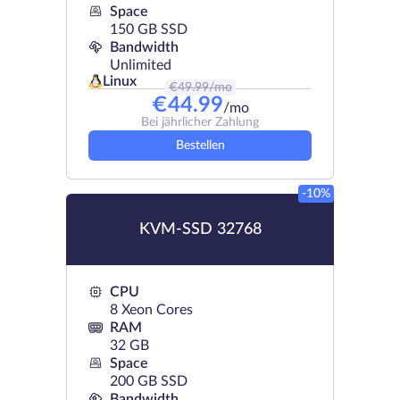
Space
150 GB SSD
Bandwidth
Unlimited
Linux
€
49.99
/mo
€
44.99
/mo
Bei jährlicher Zahlung
Bestellen
-10%
KVM-SSD 32768
CPU
8 Xeon Cores
RAM
32 GB
Space
200 GB SSD
Bandwidth