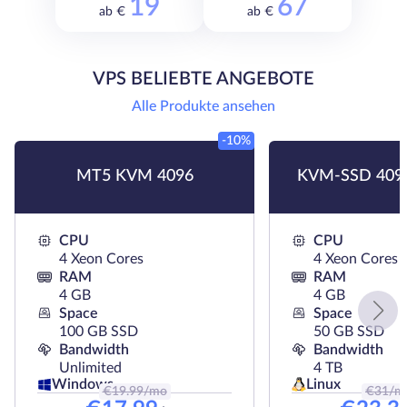
19
67
ab €
ab €
VPS BELIEBTE ANGEBOTE
Alle Produkte ansehen
-10%
MT5 KVM 4096
KVM-SSD 409
CPU
CPU
4 Xeon Cores
4 Xeon Cores
RAM
RAM
4 GB
4 GB
Space
Space
100 GB SSD
50 GB SSD
Bandwidth
Bandwidth
Unlimited
4 TB
Linux
Windows
€
19.99
/mo
€
31
/m