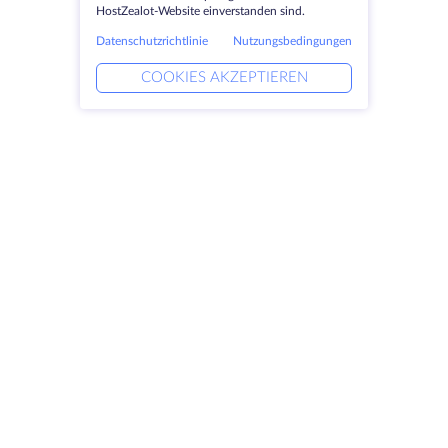
HostZealot-Website einverstanden sind.
Datenschutzrichtlinie
Nutzungsbedingungen
COOKIES AKZEPTIEREN
Produkte
Lösungen
Dedizierte Server
DevOps-Dienste
VPS
Verknüpfte Helfer
Colocation
Keitaro VPS
Domains
RDP
Speicherplatz
SSL-Zertifikate
Unternehmen
Rechtlich
Über HostZealot
SLA
Kontaktieren Sie uns
Datenschutz
Datenzentren
Datenschutz-Erklärung
Blick ins Glas
Servicebedingungen