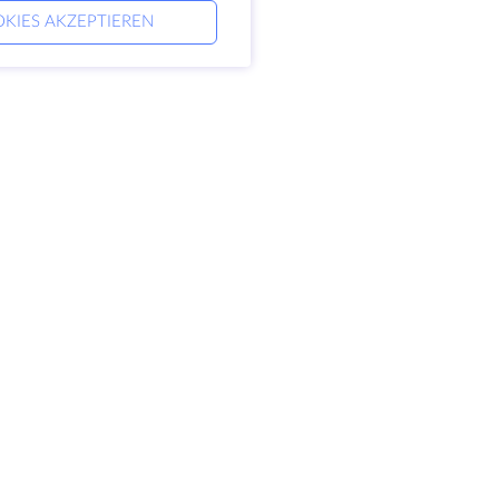
KIES AKZEPTIEREN
ernehmen
Rechtlich
 HostZealot
SLA
aktieren Sie uns
Datenschutz
nzentren
Datenschutz-Erklärung
 ins Glas
Servicebedingungen
ensdatenbank
nerprogramm