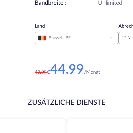
Bandbreite :
Unlimited
Land
Abrech
Brussels, BE
12 Mo
44.99
49.99
€
/
Monat
ZUSÄTZLICHE DIENSTE