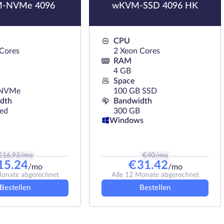
M-NVMe 4096
wKVM-SSD 4096 HK
CPU
 Cores
2 Xeon Cores
RAM
4 GB
Space
 NVMe
100 GB SSD
dth
Bandwidth
ted
300 GB
Windows
€
16.93
/mo
€
40
/mo
15.24
€
31.42
/mo
/mo
Monate abgerechnet
Alle 12 Monate abgerechnet
Bestellen
Bestellen