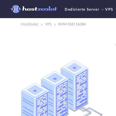
Dedizierte Server
VPS
HostZealot
VPS
KVM-SSD 16384