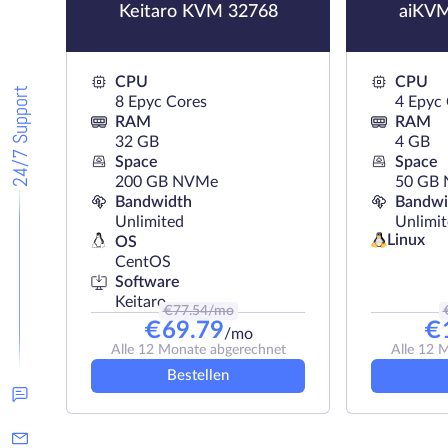
Keitaro KVM 32768
aiKV
CPU
CPU
24/7 Support
8 Epyc Cores
4 Epyc
RAM
RAM
32 GB
4 GB
Space
Space
200 GB NVMe
50 GB
Bandwidth
Bandwi
Unlimited
Unlimi
Linux
OS
CentOS
Software
Keitaro
€
77.54
/mo
€
69.79
€
/mo
Alle 12 Monate abgerechnet
Alle 12 
Bestellen