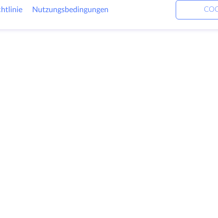
htlinie
Nutzungsbedingungen
COO
Produkte
Lösungen
Unt
Dedizierte Server
DevOps-Dienste
Über
VPS
Verknüpfte Helfer
Kont
Colocation
Keitaro VPS
Date
Domains
RDP
Blick
Speicherplatz
Wiss
SSL-Zertifikate
Part