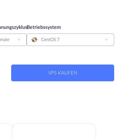
nungszyklus
Betriebssystem
nate
CentOS 7
VPS KAUFEN