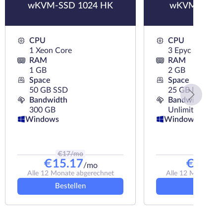
wKVM-SSD 1024 HK
wKVM-NVMe
CPU
CPU
1 Xeon Core
3 Epyc Cores
RAM
RAM
1 GB
2 GB
Space
Space
50 GB SSD
25 GB NVMe
Bandwidth
Bandwidth
300 GB
Unlimited
Windows
Windows
€
17
/mo
€
9.9
/m
€
15.17
€
8.91
/mo
Alle 12 Monate abgerechnet
Alle 12 Monate a
Bestellen
Bestelle