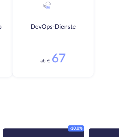
b
DevOps-Dienste
67
ab €
-10.8%