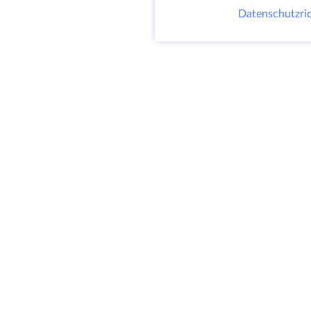
Datenschutzric
@ 2009-2026 HostZealot - dedizierte Server
und VPS Vermietung, Domain-Registrierung.
HZ Hosting LTD. MEHRWERTSTEUER:
BG203391232
4.9
SITEMAP
300+
BEWERTUNGEN