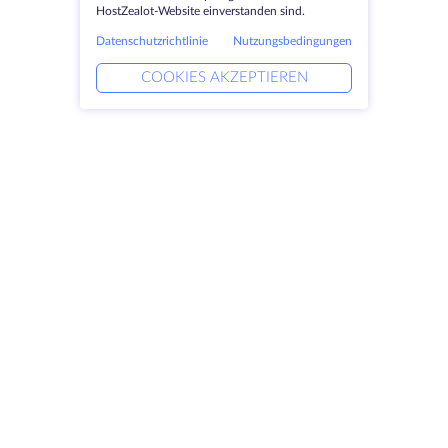
HostZealot-Website einverstanden sind.
Datenschutzrichtlinie
Nutzungsbedingungen
COOKIES AKZEPTIEREN
Produkte
Lösungen
Dedizierte Server
DevOps-Dienste
VPS
Verknüpfte Helfer
Colocation
Keitaro VPS
Domains
RDP
Speicherplatz
SSL-Zertifikate
Unternehmen
Rechtlich
Über HostZealot
SLA
Kontaktieren Sie uns
Datenschutz
Datenzentren
Datenschutz-Erklärung
Blick ins Glas
Servicebedingungen