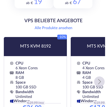
19
67
ab €
ab €
VPS BELIEBTE ANGEBOTE
Alle Produkte ansehen
-10%
MT5 KVM 8192
MT5 KVM
CPU
CPU
6 Xeon Cores
4 Xeon Cores
RAM
RAM
8 GB
4 GB
Space
Space
100 GB SSD
100 GB SSD
Bandwidth
Bandwidth
Unlimited
Unlimited
Windows
Windows
€
29.99
/mo
€
19.99
/