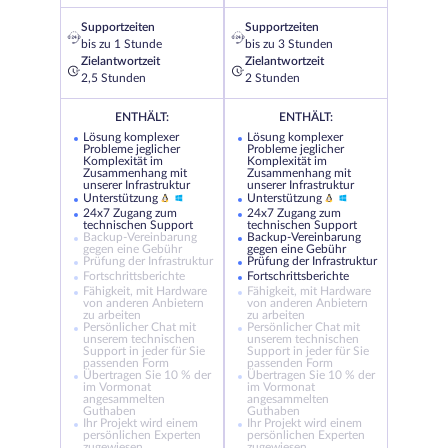
Supportzeiten
Supportzeiten
bis zu 1 Stunde
bis zu 3 Stunden
Zielantwortzeit
Zielantwortzeit
2,5 Stunden
2 Stunden
ENTHÄLT:
ENTHÄLT:
Lösung komplexer
Lösung komplexer
Probleme jeglicher
Probleme jeglicher
Komplexität im
Komplexität im
Zusammenhang mit
Zusammenhang mit
unserer Infrastruktur
unserer Infrastruktur
Unterstützung
Unterstützung
24x7 Zugang zum
24x7 Zugang zum
technischen Support
technischen Support
Backup-Vereinbarung
Backup-Vereinbarung
gegen eine Gebühr
gegen eine Gebühr
Prüfung der Infrastruktur
Prüfung der Infrastruktur
Fortschrittsberichte
Fortschrittsberichte
Fähigkeit, mit Hardware
Fähigkeit, mit Hardware
von anderen Anbietern
von anderen Anbietern
zu arbeiten
zu arbeiten
Persönlicher Chat mit
Persönlicher Chat mit
unserem technischen
unserem technischen
Support in jeder für Sie
Support in jeder für Sie
passenden Form
passenden Form
Übertragen Sie 10 % der
Übertragen Sie 10 % der
im Vormonat
im Vormonat
angesammelten
angesammelten
Guthaben
Guthaben
Ihr Projekt wird einem
Ihr Projekt wird einem
persönlichen Experten
persönlichen Experten
zugewiesen
zugewiesen