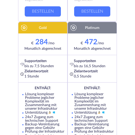
BESTELLEN
BESTELLEN
Gold
Platinum
284
472
€
/mo
€
/mo
Monatlich abgerechnet
Monatlich abgerechnet
Supportzeiten
Supportzeiten
bis zu 7,5 Stunden
bis zu 16,5 Stunden
Zielantwortzeit
Zielantwortzeit
1 Stunde
0,5 Stunde
ENTHÄLT:
ENTHÄLT:
Lösung komplexer
Lösung komplexer
Probleme jeglicher
Probleme jeglicher
Komplexität im
Komplexität im
Zusammenhang mit
Zusammenhang mit
unserer Infrastruktur
unserer Infrastruktur
Unterstützung
Unterstützung
24x7 Zugang zum
24x7 Zugang zum
technischen Support
technischen Support
Backup-Vereinbarung
Backup-Vereinbarung
gegen eine Gebühr
gegen eine Gebühr
Prüfung der Infrastruktur
Prüfung der Infrastruktur