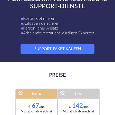
SUPPORT-DIENSTE
Kosten optimieren
Aufgaben delegieren
Persönlicher Ansatz
Arbeit mit vertrauenswürdigen Experten
SUPPORT-PAKET KAUFEN
PREISE
Bronze
Silver
67
142
€
/mo
€
/mo
Monatlich abgerechnet
Monatlich abgerechnet