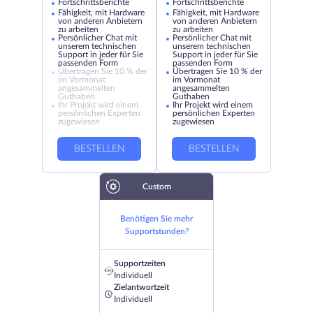
Fortschrittsberichte
Fortschrittsberichte
Fähigkeit, mit Hardware
Fähigkeit, mit Hardware
von anderen Anbietern
von anderen Anbietern
zu arbeiten
zu arbeiten
Persönlicher Chat mit
Persönlicher Chat mit
unserem technischen
unserem technischen
Support in jeder für Sie
Support in jeder für Sie
passenden Form
passenden Form
Übertragen Sie 10 % der
Übertragen Sie 10 % der
im Vormonat
im Vormonat
angesammelten
angesammelten
Guthaben
Guthaben
Ihr Projekt wird einem
Ihr Projekt wird einem
persönlichen Experten
persönlichen Experten
zugewiesen
zugewiesen
BESTELLEN
BESTELLEN
Custom
Benötigen Sie mehr
Supportstunden?
Supportzeiten
Individuell
Zielantwortzeit
Individuell