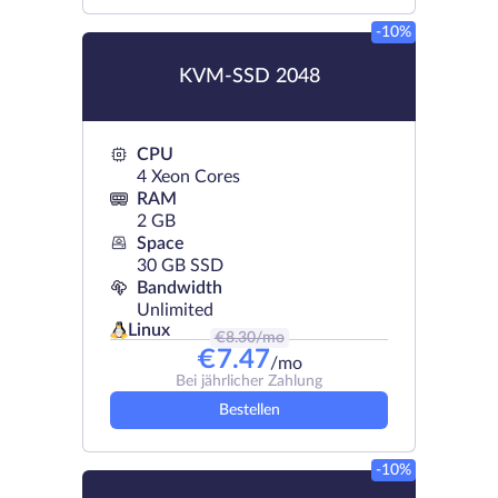
-10%
KVM-SSD 2048
CPU
4 Xeon Cores
RAM
2 GB
Space
30 GB SSD
Bandwidth
Unlimited
Linux
€
8.30
/mo
€
7.47
/mo
Bei jährlicher Zahlung
Bestellen
-10%