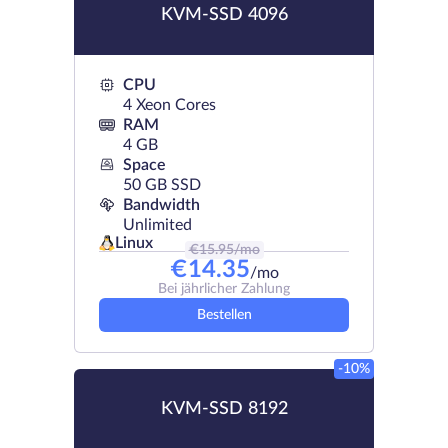
KVM-SSD 4096
CPU
4 Xeon Cores
RAM
4 GB
Space
50 GB SSD
Bandwidth
Unlimited
Linux
€
15.95
/mo
€
14.35
/mo
Bei jährlicher Zahlung
Bestellen
-10%
KVM-SSD 8192