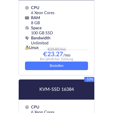
CPU
6 Xeon Cores
RAM
8 GB
Space
100 GB SSD
Bandwidth
Unlimited
Linux
€
25.85
/mo
€
23.27
/mo
Bei jährlicher Zahlung
Bestellen
-10%
KVM-SSD 16384
CPU
6 Xeon Cores