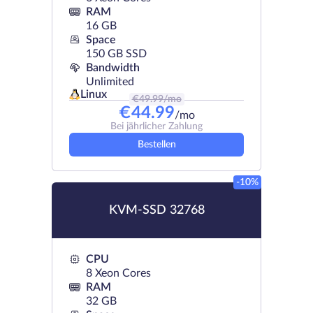
RAM
16 GB
Space
150 GB SSD
Bandwidth
Unlimited
Linux
€
49.99
/mo
€
44.99
/mo
Bei jährlicher Zahlung
Bestellen
-10%
KVM-SSD 32768
CPU
8 Xeon Cores
RAM
32 GB