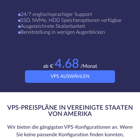
24/7 englischsprachiger Support
SSD, NVMe, HDD Speicheroptionen verfügbar
Ausgezeichnete Skalierbarkeit
Bereitstellung in wenigen Augenblicken
4.68
ab €
/Monat
VPS AUSWÄHLEN
VPS-PREISPLÄNE IN VEREINIGTE STAATEN
VON AMERIKA
Wir bieten die gängigsten VPS-Konfigurationen an. Wenn
Sie keine passende Konfiguration finden konnten,