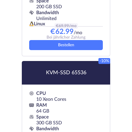
Space
200 GB SSD
Bandwidth
Unlimited
Linux
€
69.99
/mo
€
62.99
/mo
Bei jährlicher Zahlung
Bestellen
-10%
KVM-SSD 65536
CPU
10 Xeon Cores
RAM
64 GB
Space
300 GB SSD
Bandwidth