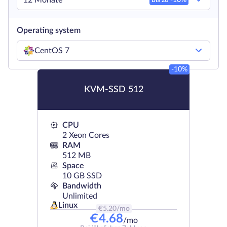
12 Monate
bis zu -
10
%
Operating system
CentOS 7
-10%
KVM-SSD 512
CPU
2 Xeon Cores
RAM
512 MB
Space
10 GB SSD
Bandwidth
Unlimited
Linux
€
5.20
/mo
€
4.68
/mo