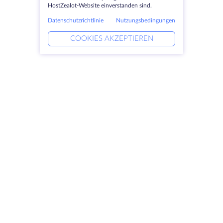
HostZealot-Website einverstanden sind.
Datenschutzrichtlinie
Nutzungsbedingungen
COOKIES AKZEPTIEREN
Produkte
Lösungen
Dedizierte Server
DevOps-Dienste
VPS
Verknüpfte Helfer
Colocation
Keitaro VPS
Domains
RDP
Speicherplatz
SSL-Zertifikate
Unternehmen
Rechtlich
Über HostZealot
SLA
Kontaktieren Sie uns
Datenschutz
Datenzentren
Datenschutz-Erklärung
Blick ins Glas
Servicebedingungen