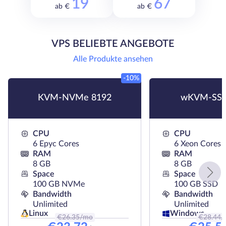
19
67
ab €
ab €
VPS BELIEBTE ANGEBOTE
Alle Produkte ansehen
-10%
KVM-NVMe 8192
wKVM-SSD
CPU
CPU
6 Epyc Cores
6 Xeon Cores
RAM
RAM
8 GB
8 GB
Space
Space
100 GB NVMe
100 GB SSD
Bandwidth
Bandwidth
Unlimited
Unlimited
Linux
Windows
€
26.35
/mo
€
28.44
/