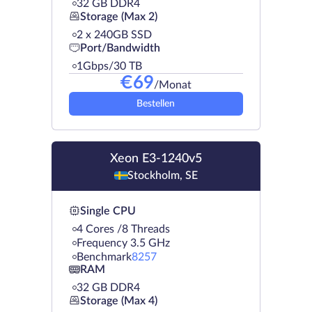
32 GB DDR4
Storage (Max 2)
2 х 240GB SSD
Port/Bandwidth
1Gbps/30 TB
€
69
/Monat
Bestellen
Xeon E3-1240v5
Stockholm, SE
Single CPU
4 Cores /8 Threads
Frequency 3.5 GHz
Benchmark
8257
RAM
32 GB DDR4
Storage (Max 4)