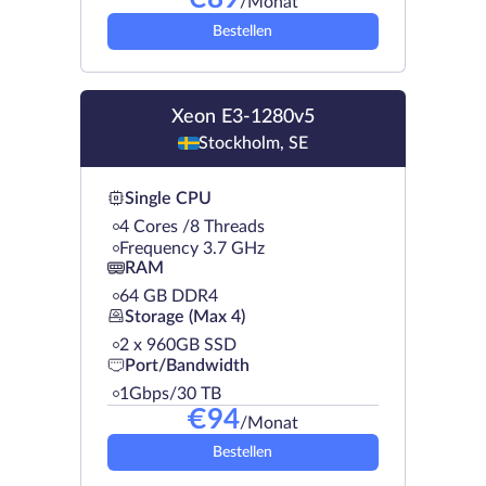
/Monat
Bestellen
Xeon E3-1280v5
Stockholm, SE
Single CPU
4 Cores /8 Threads
Frequency 3.7 GHz
RAM
64 GB DDR4
Storage (Max 4)
2 х 960GB SSD
Port/Bandwidth
1Gbps/30 TB
€
94
/Monat
Bestellen