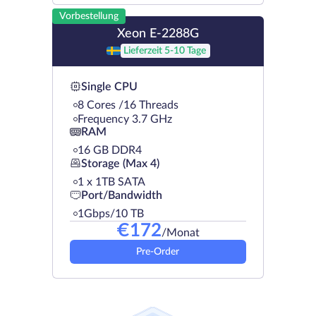
Vorbestellung
Xeon E-2288G
Lieferzeit 5-10 Tage
Single CPU
8 Cores /16 Threads
Frequency 3.7 GHz
RAM
16 GB DDR4
Storage (Max 4)
1 х 1TB SATA
Port/Bandwidth
1Gbps/10 TB
€
172
/Monat
Pre-Order