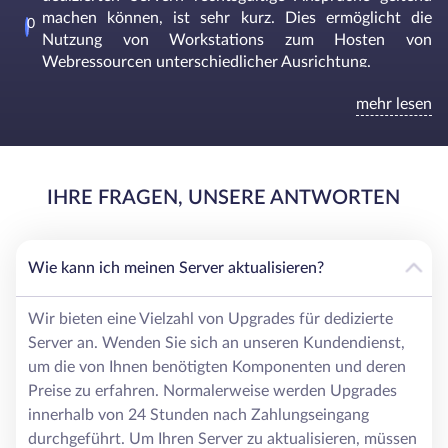
machen können, ist sehr kurz. Dies ermöglicht die
Nutzung von Workstations zum Hosten von
Webressourcen unterschiedlicher Ausrichtung.
Da sich die Hardware in den Rechenzentren unserer
mehr lesen
Partner im Besitz von HostZealot befindet, orientieren sich
unsere Server-Mietpreise in Schweden an den Trends des
heimischen Marktes für digitale Dienste. Das bedeutet,
dass Kunden für einen sehr erschwinglichen Preis eine
IHRE FRAGEN, UNSERE ANTWORTEN
leistungsstarke und produktive Station nutzen können,
deren geografische Lage den Zugang zu einem breiten
Nutzerkreis ermöglicht.
Wie kann ich meinen Server aktualisieren?
Wozu mietet man einen dedizierten Server in
Wir bieten eine Vielzahl von Upgrades für dedizierte
Schweden?
Server an. Wenden Sie sich an unseren Kundendienst,
um die von Ihnen benötigten Komponenten und deren
Unmetered Dedicated Server in Schweden haben eine
Preise zu erfahren. Normalerweise werden Upgrades
hohe Leistung und sind die beste Lösung für umfangreiche
innerhalb von 24 Stunden nach Zahlungseingang
und komplexe Aufgaben. Auf der Grundlage dieser
Stationen können Sie solche Projekte durchführen:
durchgeführt. Um Ihren Server zu aktualisieren, müssen