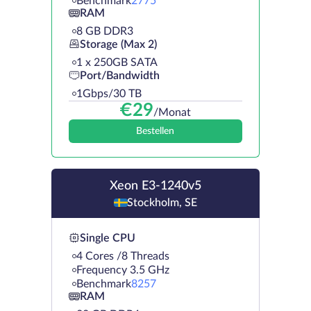
Benchmark
2775
RAM
8 GB DDR3
Storage (Max 2)
1 х 250GB SATA
Port/Bandwidth
1Gbps/30 TB
€
29
/Monat
Bestellen
Xeon E3-1240v5
Stockholm, SE
Single CPU
4 Cores /8 Threads
Frequency 3.5 GHz
Benchmark
8257
RAM