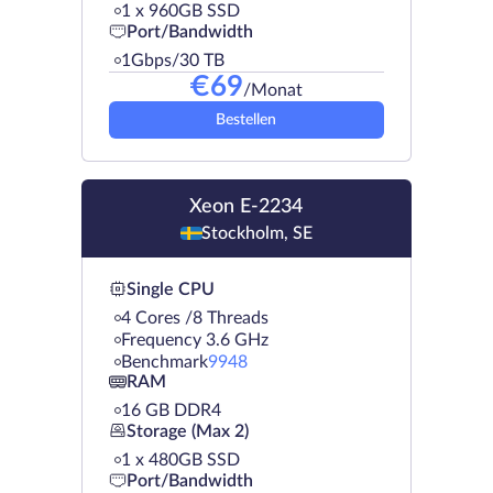
1 х 960GB SSD
Port/Bandwidth
1Gbps/30 TB
€
69
/Monat
Bestellen
Xeon E-2234
Stockholm, SE
Single CPU
4 Cores /8 Threads
Frequency 3.6 GHz
Benchmark
9948
RAM
16 GB DDR4
Storage (Max 2)
1 х 480GB SSD
Port/Bandwidth