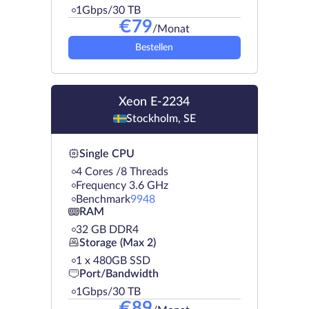
1Gbps/30 TB
€
79
/Monat
Bestellen
Xeon E-2234
Stockholm, SE
Single CPU
4 Cores /8 Threads
Frequency 3.6 GHz
Benchmark
9948
RAM
32 GB DDR4
Storage (Max 2)
1 х 480GB SSD
Port/Bandwidth
1Gbps/30 TB
€
89