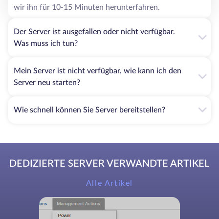
wir ihn für 10-15 Minuten herunterfahren.
Internetshops mit intensivem und dynamisch
wachsendem Umsatz;
Der Server ist ausgefallen oder nicht verfügbar.
Informations- und Unterhaltungsportale mit einer
Was muss ich tun?
Besucherzahl von 10.000 oder mehr Nutzern pro Tag
Online-Kasinos;
Online-Filmtheater;
Mein Server ist nicht verfügbar, wie kann ich den
Spielportale.
Server neu starten?
Diese Dienstleistung ist auch bei
Softwareentwicklungsunternehmen, die Datenbanken
Wie schnell können Sie Server bereitstellen?
verwalten oder andere Dienstleistungen im Bereich der
Digitaltechnik erbringen, sehr beliebt. Die Anmietung eines
dedizierten Servers ermöglicht es ihnen, Webressourcen
mit Multi-User-Zugang zu erstellen, die Computer der
Mitarbeiter zu entlasten und manipulationssichere
DEDIZIERTE SERVER VERWANDTE ARTIKEL
Datenarchive zu organisieren.
Alle Artikel
Warum Sie einen dedizierten Server in Schweden
von HostZealot mieten sollten