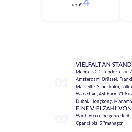
4
ab €
VIELFALT AN STAN
Mehr als 20 standorte zur 
Amsterdam, Brüssel, Frankf
01
Marseille, Stockholm, Tallinn
Warschau, Ashburn, Chicago
Dubai, Hongkong, Manama, 
EINE VIELZAHL VO
Wir bieten eine ganze Reih
02
Cpanel bis ISPmanager.