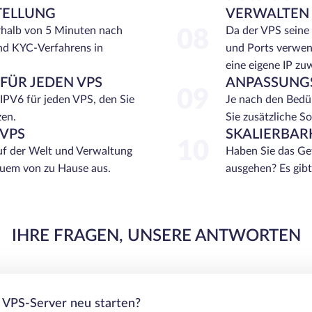
TELLUNG
VERWALTEN 
rhalb von 5 Minuten nach
Da der VPS seine 
08
nd KYC-Verfahrens in
und Ports verwend
eine eigene IP zu
 FÜR JEDEN VPS
ANPASSUNGS
09
 IPV6 für jeden VPS, den Sie
Je nach den Bedü
zen.
Sie zusätzliche So
VPS
SKALIERBAR
10
f der Welt und Verwaltung
Haben Sie das Gef
equem von zu Hause aus.
ausgehen? Es gib
IHRE FRAGEN, UNSERE ANTWORTEN
 VPS-Server neu starten?