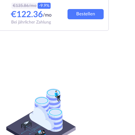
€
135.86
/mo
-9.9%
€
122.36
Bestellen
/mo
Bei jährlicher Zahlung