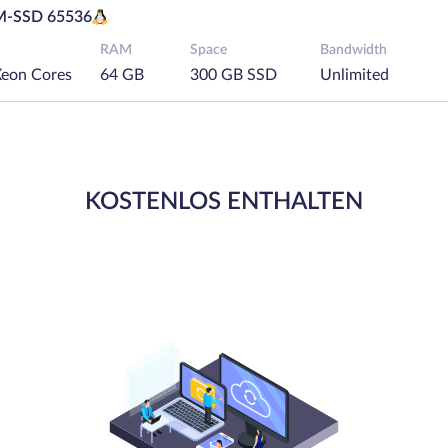
-SSD 65536
RAM
Space
Bandwidth
Xeon Cores
64 GB
300 GB SSD
Unlimited
KOSTENLOS ENTHALTEN