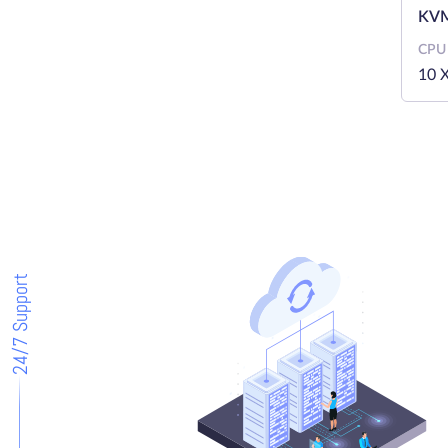
KVM
CPU
10 
24/7 Support