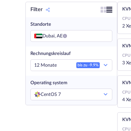
KVM
Filter
CPU
Standorte
2 X
Dubai, AE
KVM
Rechnungskreislauf
CPU
3 X
12 Monate
bis zu -
9.9
%
Operating system
KVM
CPU
CentOS 7
4 X
KVM
CPU