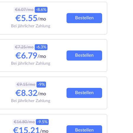
€
6.07
/mo
-8.6%
€
5.55
Bestellen
/mo
Bei jährlicher Zahlung
€
7.25
/mo
-6.3%
€
6.79
Bestellen
/mo
Bei jährlicher Zahlung
€
9.15
/mo
-9%
€
8.32
Bestellen
/mo
Bei jährlicher Zahlung
€
16.80
/mo
-9.5%
€
15.21
Bestellen
/mo