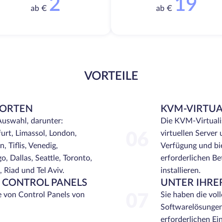
2
19
ab €
ab €
VORTEILE
DORTEN
KVM-VIRTUA
Auswahl, darunter:
Die KVM-Virtualis
urt, Limassol, London,
virtuellen Server
06
, Tiflis, Venedig,
Verfügung und bie
, Dallas, Seattle, Toronto,
erforderlichen Be
Riad und Tel Aviv.
installieren.
N CONTROL PANELS
UNTER IHRE
e von Control Panels von
Sie haben die voll
07
Softwarelösungen
erforderlichen Ei