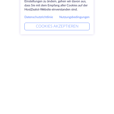
Einstellungen zu ändern, gehen wir davon aus,
dass Sie mit dem Empfang aller Cookies auf der
HostZealot-Website einverstanden sind.
Datenschutzrichtlinie
Nutzungsbedingungen
COOKIES AKZEPTIEREN
Produkte
Lösungen
Dedizierte Server
DevOps-Dienste
VPS
Verknüpfte Helfer
Colocation
Keitaro VPS
Domains
RDP
Speicherplatz
SSL-Zertifikate
Unternehmen
Rechtlich
Über HostZealot
SLA
Kontaktieren Sie uns
Datenschutz