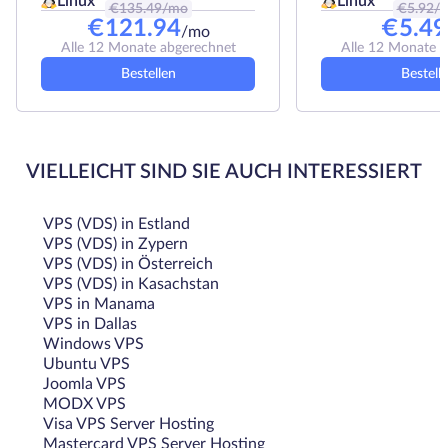
Linux
Linux
€
135.49
/mo
€
5.92
/
€
121.94
€
5.49
/mo
Alle 12 Monate abgerechnet
Alle 12 Monate 
Bestellen
Bestell
VIELLEICHT SIND SIE AUCH INTERESSIERT
VPS (VDS) in Estland
VPS (VDS) in Zypern
VPS (VDS) in Österreich
VPS (VDS) in Kasachstan
VPS in Manama
VPS in Dallas
Windows VPS
Ubuntu VPS
Joomla VPS
MODX VPS
Visa VPS Server Hosting
Mastercard VPS Server Hosting