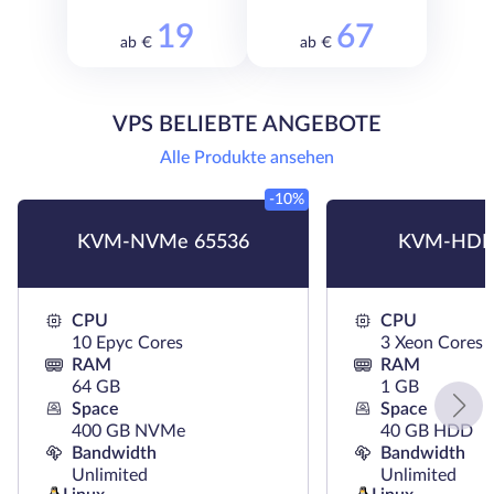
19
67
ab €
ab €
VPS BELIEBTE ANGEBOTE
Alle Produkte ansehen
-10%
KVM-NVMe 65536
KVM-HDD
CPU
CPU
10 Epyc Cores
3 Xeon Cores
RAM
RAM
64 GB
1 GB
Space
Space
400 GB NVMe
40 GB HDD
Bandwidth
Bandwidth
Unlimited
Unlimited