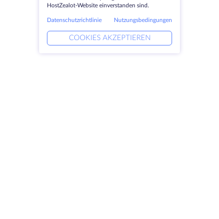
HostZealot-Website einverstanden sind.
Datenschutzrichtlinie
Nutzungsbedingungen
COOKIES AKZEPTIEREN
Produkte
Lösungen
Dedizierte Server
DevOps-Dienste
VPS
Verknüpfte Helfer
Colocation
Keitaro VPS
Domains
RDP
Speicherplatz
SSL-Zertifikate
Unternehmen
Rechtlich
Über HostZealot
SLA
Kontaktieren Sie uns
Datenschutz
Datenzentren
Datenschutz-Erklärung
Blick ins Glas
Servicebedingungen