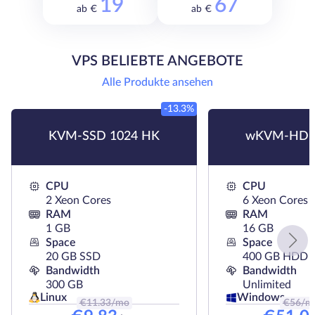
19
67
ab €
ab €
VPS BELIEBTE ANGEBOTE
Alle Produkte ansehen
-13.3%
KVM-SSD 1024 HK
wKVM-HDD
CPU
CPU
2 Xeon Cores
6 Xeon Cores
RAM
RAM
1 GB
16 GB
Space
Space
20 GB SSD
400 GB HDD
Bandwidth
Bandwidth
300 GB
Unlimited
Linux
Windows
€
11.33
/mo
€
56
/m