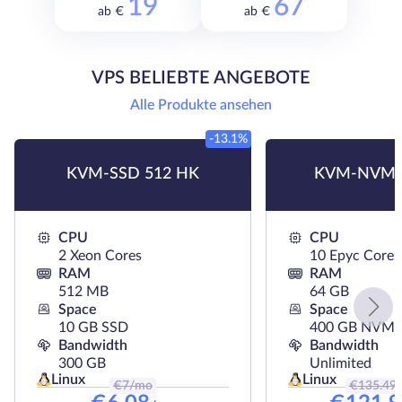
19
67
ab €
ab €
VPS BELIEBTE ANGEBOTE
Alle Produkte ansehen
-13.1%
KVM-SSD 512 HK
KVM-NVMe
CPU
CPU
2 Xeon Cores
10 Epyc Cores
RAM
RAM
512 MB
64 GB
Space
Space
10 GB SSD
400 GB NVMe
Bandwidth
Bandwidth
300 GB
Unlimited
Linux
Linux
€
7
/mo
€
135.49