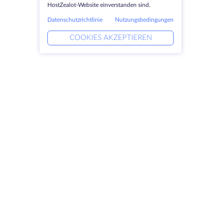
HostZealot-Website einverstanden sind.
Datenschutzrichtlinie
Nutzungsbedingungen
COOKIES AKZEPTIEREN
Produkte
Lösungen
Dedizierte Server
DevOps-Dienste
VPS
Verknüpfte Helfer
Colocation
Keitaro VPS
Domains
RDP
Speicherplatz
SSL-Zertifikate
Unternehmen
Rechtlich
Über HostZealot
SLA
Kontaktieren Sie uns
Datenschutz
Datenzentren
Datenschutz-Erklärung
Blick ins Glas
Servicebedingungen