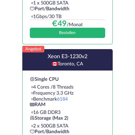
1 х 500GB SATA
Port/Bandwidth
1Gbps/30 TB
€
49
/Monat
Bestellen
Angebot
Xeon E3-1230v2
Toronto, CA
Single CPU
4 Cores /8 Threads
Frequency 3.3 GHz
Benchmark
6184
RAM
16 GB DDR3
Storage (Max 2)
2 х 500GB SATA
Port/Bandwidth