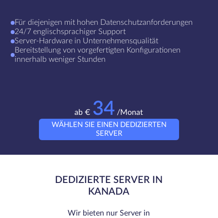
Für diejenigen mit hohen Datenschutzanforderungen
24/7 englischsprachiger Support
Server-Hardware in Unternehmensqualität
Bereitstellung von vorgefertigten Konfigurationen
innerhalb weniger Stunden
34
ab €
/Monat
WÄHLEN SIE EINEN DEDIZIERTEN
SERVER
DEDIZIERTE SERVER IN
KANADA
Wir bieten nur Server in