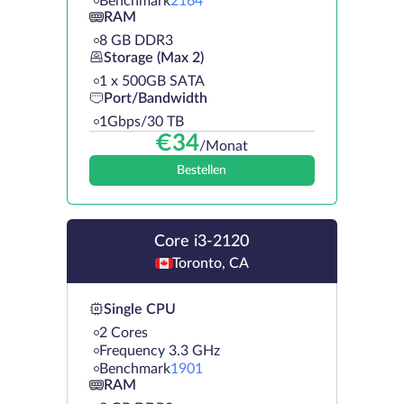
Benchmark
2164
RAM
8 GB DDR3
Storage (Max 2)
1 х 500GB SATA
Port/Bandwidth
1Gbps/30 TB
€
34
/Monat
Bestellen
Core i3-2120
Toronto, CA
Single CPU
2 Cores
Frequency 3.3 GHz
Benchmark
1901
RAM