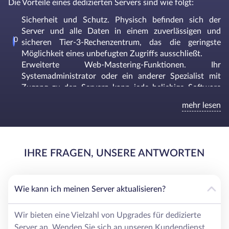
Die Vorteile eines dedizierten Servers sind wie folgt:
Sicherheit und Schutz. Physisch befinden sich der
Server und alle Daten in einem zuverlässigen und
sicheren Tier-3-Rechenzentrum, das die geringste
Möglichkeit eines unbefugten Zugriffs ausschließt.
Erweiterte Web-Mastering-Funktionen. Ihr
Systemadministrator oder ein anderer Spezialist mit
Zugang zu den Servern kann jede beliebige Software
installieren und die Systemeinstellungen nach Ihren
mehr lesen
Wünschen ändern.
Gut für das Hosting ressourcenintensiver Projekte, die
maximale Stabilität erfordern.
Sie brauchen keine eigene Serverausrüstung zu kaufen
IHRE FRAGEN, UNSERE ANTWORTEN
und einen Serverraum mit einem geeigneten
Kühlsystem einzurichten. Wenn Sie einen dedizierten
Server in Kanada mieten, wählen Sie einfach den für
Sie passenden Tarif und erhalten vollen Zugriff auf die
Wie kann ich meinen Server aktualisieren?
gemietete Kapazität, ohne sich unnötige Gedanken zu
machen.
Wir bieten eine Vielzahl von Upgrades für dedizierte
Hervorragende Skalierbarkeit und Anpassungsfähigkeit.
Server an. Wenden Sie sich an unseren Kundendienst,