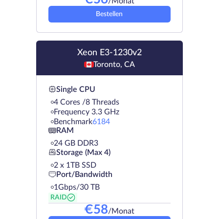
/Monat
Bestellen
Xeon E3-1230v2
Toronto, CA
Single CPU
4 Cores /8 Threads
Frequency 3.3 GHz
Benchmark
6184
RAM
24 GB DDR3
Storage (Max 4)
2 х 1TB SSD
Port/Bandwidth
1Gbps/30 TB
RAID
€
58
/Monat