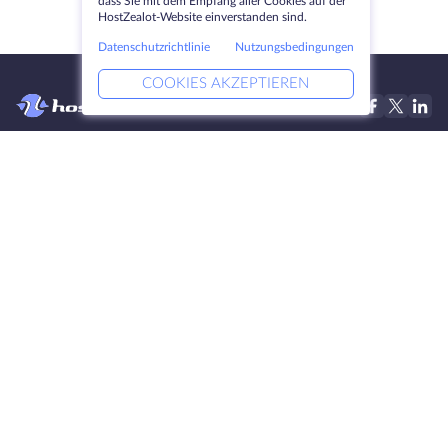
dass Sie mit dem Empfang aller Cookies auf der
HostZealot-Website einverstanden sind.
Datenschutzrichtlinie
Nutzungsbedingungen
COOKIES AKZEPTIEREN
Produkte
Lösungen
Dedizierte Server
DevOps-Dienste
VPS
Verknüpfte Helfer
Colocation
Keitaro VPS
Domains
RDP
Speicherplatz
SSL-Zertifikate
Unternehmen
Rechtlich
Über HostZealot
SLA
Kontaktieren Sie uns
Datenschutz
Datenzentren
Datenschutz-Erklärung
Blick ins Glas
Servicebedingungen
Wissensdatenbank
Partnerprogramm
4.9
Sitemap
300+
BEWERTUNGEN