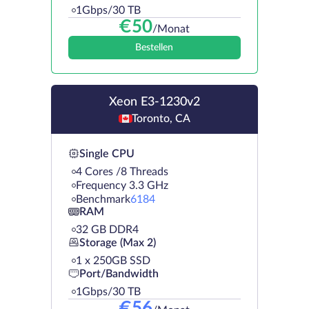
1Gbps/30 TB
€
50
/Monat
Bestellen
Xeon E3-1230v2
Toronto, CA
Single CPU
4 Cores /8 Threads
Frequency 3.3 GHz
Benchmark
6184
RAM
32 GB DDR4
Storage (Max 2)
1 х 250GB SSD
Port/Bandwidth
1Gbps/30 TB
€
56