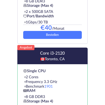
8 GB DDR3
Storage (Max 4)
2 х 500GB SATA
Port/Bandwidth
1Gbps/30 TB
€
40
/Monat
Bestellen
Angebot
Core i3-2120
Toronto, CA
Single CPU
2 Cores
Frequency 3.3 GHz
Benchmark
1901
RAM
8 GB DDR3
Storage (Max 4)