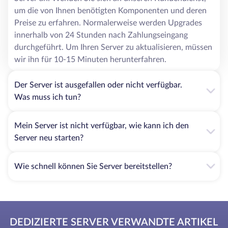
Wenn Ihr Geschäft boomt, die Besucherzahlen steigen
um die von Ihnen benötigten Komponenten und deren
und Ihre Server der Belastung nicht mehr gewachsen
Preise zu erfahren. Normalerweise werden Upgrades
sind, können Sie Ihren Preisplan jederzeit ändern,
innerhalb von 24 Stunden nach Zahlungseingang
indem Sie mehr RAM, mehr Festplattenplatz oder eine
durchgeführt. Um Ihren Server zu aktualisieren, müssen
höhere CPU-Leistung hinzufügen.
wir ihn für 10-15 Minuten herunterfahren.
Allerdings hat das Mieten eines dedizierten Servers in
Kanada auch seine Nachteile. Erstens sind die Mietkosten
Der Server ist ausgefallen oder nicht verfügbar.
im Vergleich zum VPS etwas höher, so dass es für die
Was muss ich tun?
Organisation von Mailservern, die Bereitstellung kleiner
Online-Shops und andere ähnliche Aufgaben ratsam ist,
einen VPS zu mieten. Dedizierte Server eignen sich gut für
Mein Server ist nicht verfügbar, wie kann ich den
komplexere Aufgaben: die Organisation des
Server neu starten?
Unternehmensnetzwerks, die Erstellung von Cloud-
Speichern, die Bereitstellung von Online-Ressourcen mit
Wie schnell können Sie Server bereitstellen?
hoher Auslastung usw. Und der zweite Nachteil - die
Wartung von dedizierten Servern erfordert Fachkenntnisse
auf dem Gebiet der Verwaltung. Für einen Anfänger wird es
nicht einfach sein, alle Nuancen zu verstehen und alles
richtig zu konfigurieren.
DEDIZIERTE SERVER VERWANDTE ARTIKEL