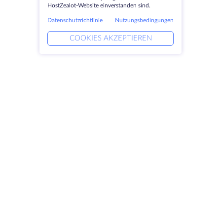
HostZealot-Website einverstanden sind.
Datenschutzrichtlinie
Nutzungsbedingungen
COOKIES AKZEPTIEREN
Produkte
Lösungen
Dedizierte Server
DevOps-Dienste
VPS
Verknüpfte Helfer
Colocation
Keitaro VPS
Domains
RDP
Speicherplatz
SSL-Zertifikate
Unternehmen
Rechtlich
Über HostZealot
SLA
Kontaktieren Sie uns
Datenschutz
Datenzentren
Datenschutz-Erklärung
Blick ins Glas
Servicebedingungen