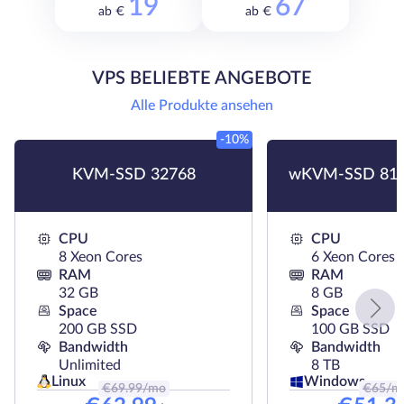
19
67
ab €
ab €
VPS BELIEBTE ANGEBOTE
Alle Produkte ansehen
-10%
KVM-SSD 32768
wKVM-SSD 819
CPU
CPU
8 Xeon Cores
6 Xeon Cores
RAM
RAM
32 GB
8 GB
Space
Space
200 GB SSD
100 GB SSD
Bandwidth
Bandwidth
Unlimited
8 TB
Linux
Windows
€
69.99
/mo
€
65
/m