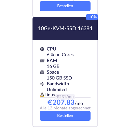
Bestellen
-10%
10Ge-KVM-SSD 16384
CPU
6 Xeon Cores
RAM
16 GB
Space
150 GB SSD
Bandwidth
Unlimited
Linux
€
231
/mo
€
207.83
/mo
Alle 12 Monate abgerechnet
Bestellen