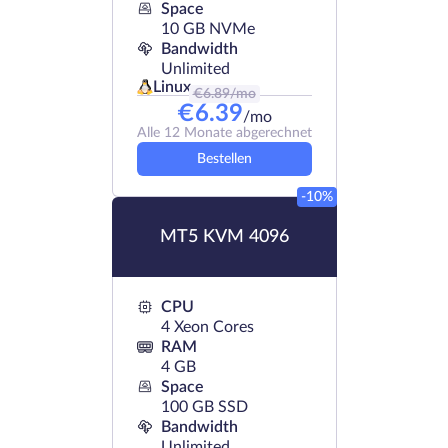
Space
10 GB NVMe
Bandwidth
Unlimited
Linux
€
6.89
/mo
€
6.39
/mo
Alle 12 Monate abgerechnet
Bestellen
-10%
MT5 KVM 4096
CPU
4 Xeon Cores
RAM
4 GB
Space
100 GB SSD
Bandwidth
Unlimited