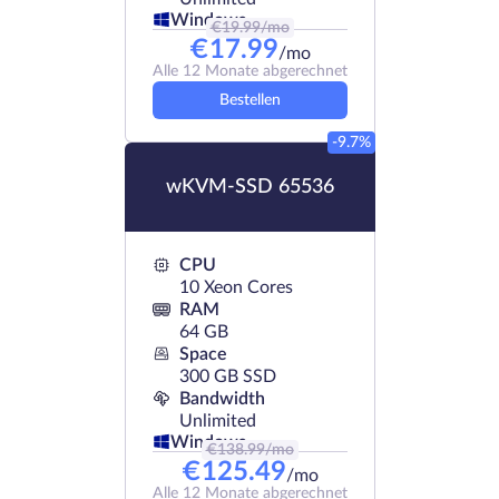
Windows
€
19.99
/mo
€
17.99
/mo
Alle 12 Monate abgerechnet
Bestellen
-9.7%
wKVM-SSD 65536
CPU
10 Xeon Cores
RAM
64 GB
Space
300 GB SSD
Bandwidth
Unlimited
Windows
€
138.99
/mo
€
125.49
/mo
Alle 12 Monate abgerechnet