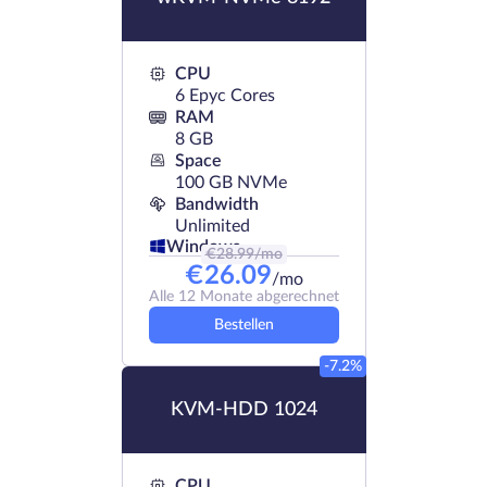
CPU
6 Epyc Cores
RAM
8 GB
Space
100 GB NVMe
Bandwidth
Unlimited
Windows
€
28.99
/mo
€
26.09
/mo
Alle 12 Monate abgerechnet
Bestellen
-7.2%
KVM-HDD 1024
CPU