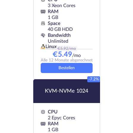
3 Xeon Cores
RAM
1 GB
Space
40 GB HDD
Bandwidth
Unlimited
Linux
€
5.92
/mo
€
5.49
/mo
Alle 12 Monate abgerechnet
Bestellen
-7.2%
KVM-NVMe 1024
CPU
2 Epyc Cores
RAM
1 GB