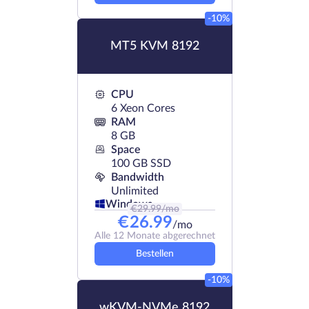
-10%
MT5 KVM 8192
CPU
6 Xeon Cores
RAM
8 GB
Space
100 GB SSD
Bandwidth
Unlimited
Windows
€
29.99
/mo
€
26.99
/mo
Alle 12 Monate abgerechnet
Bestellen
-10%
wKVM-NVMe 8192