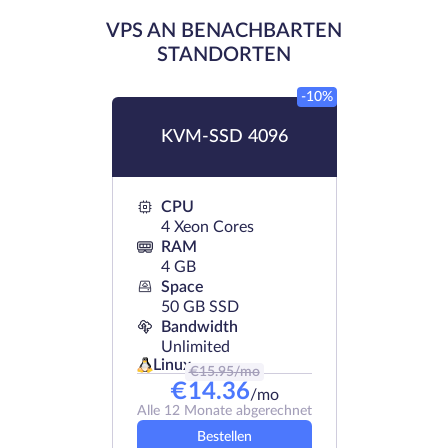
VPS AN BENACHBARTEN
STANDORTEN
-10%
KVM-SSD 4096
CPU
4 Xeon Cores
RAM
4 GB
Space
50 GB SSD
Bandwidth
Unlimited
Linux
€
15.95
/mo
€
14.36
/mo
Alle 12 Monate abgerechnet
Bestellen