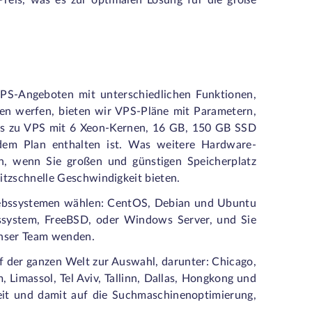
 Preis, was es zur optimalen Lösung für die große
PS-Angeboten mit unterschiedlichen Funktionen,
len werfen, bieten wir VPS-Pläne mit Parametern,
s zu VPS mit 6 Xeon-Kernen, 16 GB, 150 GB SSD
dem Plan enthalten ist. Was weitere Hardware-
n, wenn Sie großen und günstigen Speicherplatz
itzschnelle Geschwindigkeit bieten.
iebssystemen wählen: CentOS, Debian und Ubuntu
ebssystem, FreeBSD, oder Windows Server, und Sie
 unser Team wenden.
 der ganzen Welt zur Auswahl, darunter: Chicago,
Limassol, Tel Aviv, Tallinn, Dallas, Hongkong und
zeit und damit auf die Suchmaschinenoptimierung,