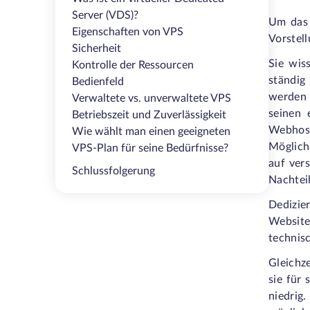
Server (VDS)?
Um das 
Eigenschaften von VPS
Vorstel
Sicherheit
Sie wis
Kontrolle der Ressourcen
ständig
Bedienfeld
werden 
Verwaltete vs. unverwaltete VPS
seinen 
Betriebszeit und Zuverlässigkeit
Webhost
Wie wählt man einen geeigneten
Möglichk
VPS-Plan für seine Bedürfnisse?
auf ver
Schlussfolgerung
Nachteil
Dedizie
Website
technisc
Gleichze
sie für 
niedrig