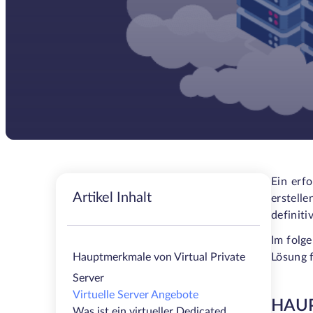
Ein erf
Artikel Inhalt
erstell
definiti
Im folg
Hauptmerkmale von Virtual Private
Lösung 
Server
Virtuelle Server Angebote
HAUP
Was ist ein virtueller Dedicated