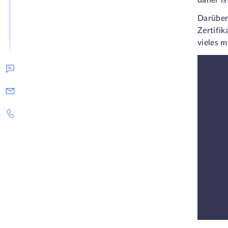
daher is
Darüber
Zertifi
vieles m