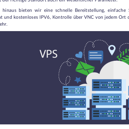
t der richtige Standort auch ein wesentlicher Parameter.
 hinaus bieten wir eine schnelle Bereitstellung, einfache
kat und kostenloses IPV6, Kontrolle über VNC von jedem Ort d
ehr.