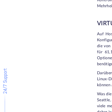
Kontrol
Mehrhei
VIRT
Auf Hos
Konfigu
die von
für 61,
Optione
benötig
24/7 Support
Darüber
Linux-D
können a
Was die
Seattle
viele m