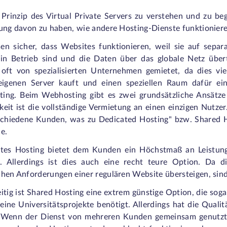
Prinzip des Virtual Private Servers zu verstehen und zu beg
lung davon zu haben, wie andere Hosting-Dienste funktioniere
sen sicher, dass Websites funktionieren, weil sie auf sep
 in Betrieb sind und die Daten über das globale Netz über
oft von spezialisierten Unternehmen gemietet, da dies vie
eigenen Server kauft und einen speziellen Raum dafür ein
ing. Beim Webhosting gibt es zwei grundsätzliche Ansätze 
eit ist die vollständige Vermietung an einen einzigen Nutzer.
schiedene Kunden, was zu Dedicated Hosting" bzw. Shared H
e.
rtes Hosting bietet dem Kunden ein Höchstmaß an Leistung,
. Allerdings ist dies auch eine recht teure Option. Da di
hen Anforderungen einer regulären Website übersteigen, sind 
itig ist Shared Hosting eine extrem günstige Option, die soga
seine Universitätsprojekte benötigt. Allerdings hat die Quali
. Wenn der Dienst von mehreren Kunden gemeinsam genutzt w