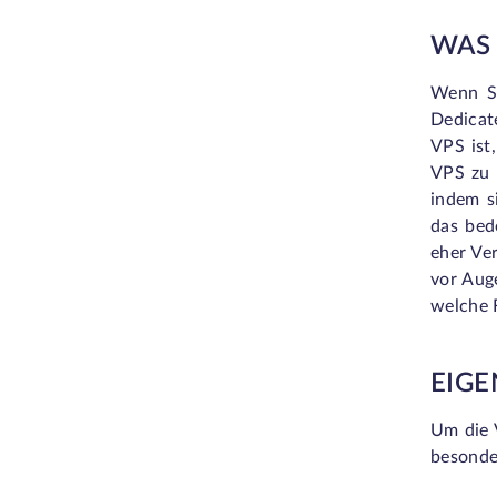
WAS 
Wenn Si
Dedicat
VPS ist
VPS zu 
indem s
das bed
eher Ver
vor Auge
welche F
EIG
Um die 
besonde