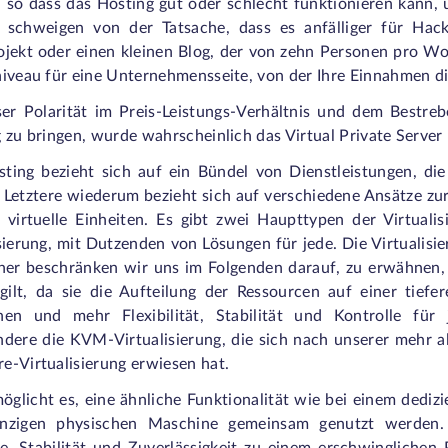
 so dass das Hosting gut oder schlecht funktionieren kann, 
 schweigen von der Tatsache, dass es anfälliger für Hack
jekt oder einen kleinen Blog, der von zehn Personen pro Woc
niveau für eine Unternehmensseite, von der Ihre Einnahmen di
ser Polarität im Preis-Leistungs-Verhältnis und dem Bestreb
 zu bringen, wurde wahrscheinlich das Virtual Private Server
ting bezieht sich auf ein Bündel von Dienstleistungen, die 
Letztere wiederum bezieht sich auf verschiedene Ansätze zur
 virtuelle Einheiten. Es gibt zwei Haupttypen der Virtuali
sierung, mit Dutzenden von Lösungen für jede. Die Virtualisi
aher beschränken wir uns im Folgenden darauf, zu erwähnen, 
gilt, da sie die Aufteilung der Ressourcen auf einer tief
nen und mehr Flexibilität, Stabilität und Kontrolle für
ndere die KVM-Virtualisierung, die sich nach unserer mehr al
e-Virtualisierung erwiesen hat.
glicht es, eine ähnliche Funktionalität wie bei einem dediz
inzigen physischen Maschine gemeinsam genutzt werden.