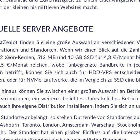
le, Stabilität und Zuverlässigkeit zu einem erschwinglichen
t der kleinen bis mittleren Websites macht.
UELLE SERVER ANGEBOTE
tZealot finden Sie eine große Auswahl an verschiedenen V
rationen und Standorten. Wenn wir einen Blick auf die Zah
 2 Xeon-Kernen, 512 MB und 10 GB SSD für 4,3 €/Monat bi
15 €/Monat reichen, wobei unbegrenzte Bandbreite in je
n betrifft, können Sie sich auch für HDD-VPS entscheide
en, oder für NVMe-Laufwerke, die im Vergleich zu SSD eine bl
 hinaus können Sie zwischen einer großen Auswahl an Betr
istributionen, ein weiteres beliebtes Unix-ähnliches Betri
uch Ihre eigene Distribution installieren, indem Sie sich an
 Standorte anbelangt, so stehen Dutzende von Standorten auf
, Ashburn, Toronto, London, Amsterdam, Warschau, Stockholm, 
ehr. Der Standort hat einen großen Einfluss auf die Latenz