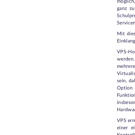
möglich,
ganz zu
Schulpro
Service
Mit die
Einklang
VPS-Hos
werden. 
mehrere
Virtuali
sein, d
Option 
Funktio
insbeso
Hardwar
VPS ermö
einer e