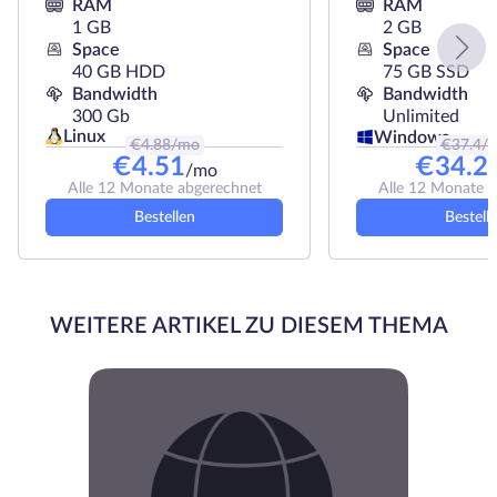
RAM
RAM
1 GB
2 GB
Space
Space
40 GB HDD
75 GB SSD
Bandwidth
Bandwidth
300 Gb
Unlimited
Linux
Windows
€
4.88
/mo
€
37.4
/
€
4.51
€
34.2
/mo
Alle 12 Monate abgerechnet
Alle 12 Monate 
Bestellen
Bestell
WEITERE ARTIKEL ZU DIESEM THEMA