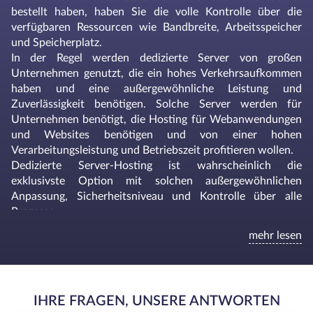
bestellt haben, haben Sie die volle Kontrolle über die
verfügbaren Ressourcen wie Bandbreite, Arbeitsspeicher
und Speicherplatz.
In der Regel werden dedizierte Server von großen
Unternehmen genutzt, die ein hohes Verkehrsaufkommen
haben und eine außergewöhnliche Leistung und
Zuverlässigkeit benötigen. Solche Server werden für
Unternehmen benötigt, die Hosting für Webanwendungen
und Websites benötigen und von einer hohen
Verarbeitungsleistung und Betriebszeit profitieren wollen.
Dedizierte Server-Hosting ist wahrscheinlich die
exklusivste Option mit solchen außergewöhnlichen
Anpassung, Sicherheitsniveau und Kontrolle über alle
Prozesse.
H2> Warum sollten Sie dedizierte Server in Frankfurt für
mehr lesen
Europa wählen?
Frankfurt ist ein großartiger Standort für Unternehmen, die
ihre Dienstleistungen/Produkte in Europa vermarkten
wollen. Die zentrale Lage des Rechenzentrums in Frankfurt
IHRE FRAGEN, UNSERE ANTWORTEN
und eine große Fläche, die dem Rechenzentrum gewidmet