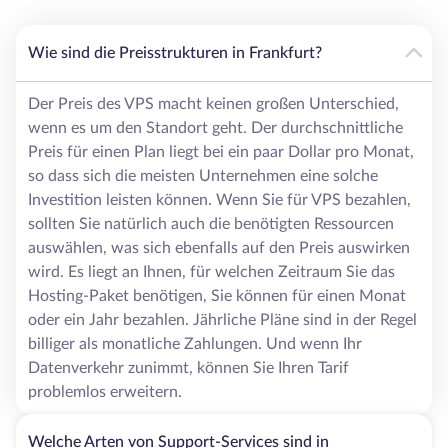
ist, garantieren eine bessere Konnektivität für alle Nutzer.
Darüber hinaus eignet sich Frankfurt perfekt für alle
Unternehmen, die ein stabiles wirtschaftliches Umfeld in
Wie sind die Preisstrukturen in Frankfurt?
Deutschland bevorzugen, so dass jeder Nutzer sich der
stabilen europäischen Präsenz seines Unternehmens sicher
Der Preis des VPS macht keinen großen Unterschied,
sein kann. Zusätzlich zu den voll ausgestatteten
wenn es um den Standort geht. Der durchschnittliche
Rechenzentren arbeitet ein professionelles Team von
Preis für einen Plan liegt bei ein paar Dollar pro Monat,
Experten rund um die Uhr, um eine noch zuverlässigere
so dass sich die meisten Unternehmen eine solche
Umgebung für Unternehmen in verschiedenen Branchen zu
Investition leisten können. Wenn Sie für VPS bezahlen,
schaffen. Wenn Sie einen dedizierten Server bei HostZealot
sollten Sie natürlich auch die benötigten Ressourcen
bestellen, können Sie sich des Supports, der Sicherheit, der
auswählen, was sich ebenfalls auf den Preis auswirken
Zuverlässigkeit und der Leistung aller Hosting-Lösungen
wird. Es liegt an Ihnen, für welchen Zeitraum Sie das
sicher sein und erhalten darüber hinaus eine
erschwingliche Preispolitik.
Hosting-Paket benötigen, Sie können für einen Monat
H2> Website-Leistung mit Frankfurter Servern
oder ein Jahr bezahlen. Jährliche Pläne sind in der Regel
Wenn man sich für deutsche dedizierte Server und speziell
billiger als monatliche Zahlungen. Und wenn Ihr
für solche mit Standort Frankfurt entscheidet, kann man
Datenverkehr zunimmt, können Sie Ihren Tarif
sich der Stabilität der Funktionsweise und der
problemlos erweitern.
Leistungsmerkmale sicher sein, und hier sind die
wichtigsten Gründe dafür:
Welche Arten von Support-Services sind in