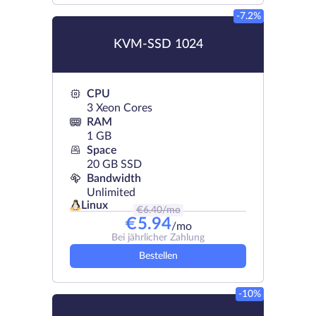
-7.2%
KVM-SSD 1024
CPU
3 Xeon Cores
RAM
1 GB
Space
20 GB SSD
Bandwidth
Unlimited
Linux
€
6.40
/mo
€
5.94
/mo
Bei jährlicher Zahlung
Bestellen
-10%