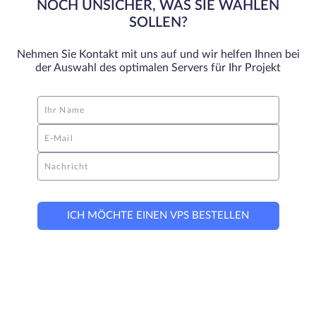
NOCH UNSICHER, WAS SIE WÄHLEN
Wenn Sie sich für diese Art von Hosting-Lösung entscheiden, 
SOLLEN?
können Sie zu 100 Prozent sicher sein, dass Ihre Website 
einwandfrei funktioniert. Der dedizierte Server in Deutschland ist 
Nehmen Sie Kontakt mit uns auf und wir helfen Ihnen bei
eine großartige Option wegen des Supports, der 
der Auswahl des optimalen Servers für Ihr Projekt
Zuverlässigkeit, der Sicherheit und der günstigen Preise.
Ihr Name
E-Mail
Nachricht
ICH MÖCHTE EINEN VPS BESTELLEN