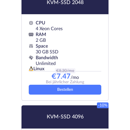
KVM-SSD 2048
CPU
4 Xeon Cores
RAM
2 GB
Space
30 GB SSD
Bandwidth
Unlimited
Linux
€
8.30
/mo
€
7.47
/mo
Bei jährlicher Zahlung
Bestellen
-10%
KVM-SSD 4096