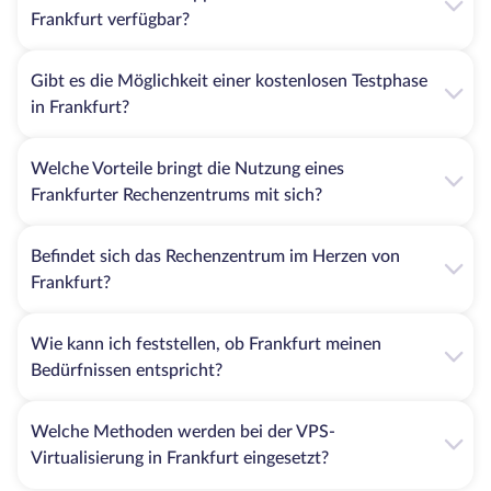
Ausgezeichnete Netzanbindung. Dieser deutsche 
Frankfurt verfügbar?
Standort ist ein riesiger Knotenpunkt mit Internet-
Austauschpunkten und das beeinflusst direkt die 
Gibt es die Möglichkeit einer kostenlosen Testphase
Konnektivität aller dedizierten Server im Frankfurter 
Rechenzentrum. Das ist entscheidend für die 
in Frankfurt?
Zuverlässigkeit des Netzwerks für die Websites.
Minimierte Latenz. Die Auswahl des dedizierten Servers 
Welche Vorteile bringt die Nutzung eines
in Frankfurt garantiert eine minimale Latenz, so dass 
Frankfurter Rechenzentrums mit sich?
die Reaktionszeit der gestarteten Websites höher 
sein wird, insbesondere für die Nutzer in Europa. 
Wenn die physische Entfernung zwischen dem 
Befindet sich das Rechenzentrum im Herzen von
ausgewählten Server und den Kunden minimal ist, 
Frankfurt?
ist die Übertragungsgeschwindigkeit viel höher.
Große Leistungsmerkmale. Die Eigenschaften der 
Wie kann ich feststellen, ob Frankfurt meinen
Hardware/Software der Server in Frankfurter 
Bedürfnissen entspricht?
Rechenzentren bieten Zugang zu fortschrittlichen 
Hosting-Lösungen. Das bedeutet, dass Nutzer aus 
der ganzen Welt die dedizierte Hosting-Lösung mit 
Welche Methoden werden bei der VPS-
minimalen Ausfallzeiten und einer höheren 
Virtualisierung in Frankfurt eingesetzt?
Reaktionszeit des Servers betreiben können.   