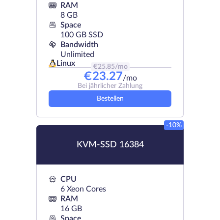
RAM
8 GB
Space
100 GB SSD
Bandwidth
Unlimited
Linux
€
25.85
/mo
€
23.27
/mo
Bei jährlicher Zahlung
Bestellen
-10%
KVM-SSD 16384
CPU
6 Xeon Cores
RAM
16 GB
Space