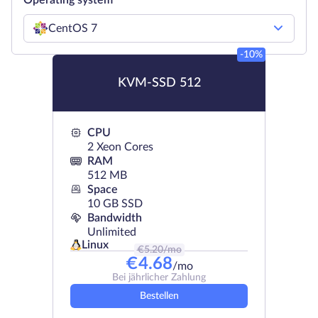
Operating system
CentOS 7
-10%
KVM-SSD 512
CPU
2 Xeon Cores
RAM
512 MB
Space
10 GB SSD
Bandwidth
Unlimited
Linux
€
5.20
/mo
€
4.68
/mo
Bei jährlicher Zahlung
Bestellen