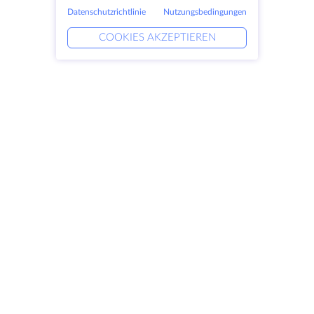
Datenschutzrichtlinie
Nutzungsbedingungen
COOKIES AKZEPTIEREN
Produkte
Lösungen
Dedizierte Server
DevOps-Dienste
VPS
Verknüpfte Helfer
Colocation
Keitaro VPS
Domains
RDP
Speicherplatz
SSL-Zertifikate
Unternehmen
Rechtlich
Über HostZealot
SLA
Kontaktieren Sie uns
Datenschutz
Datenzentren
Datenschutz-Erklärung
Blick ins Glas
Servicebedingungen
Wissensdatenbank
Partnerprogramm