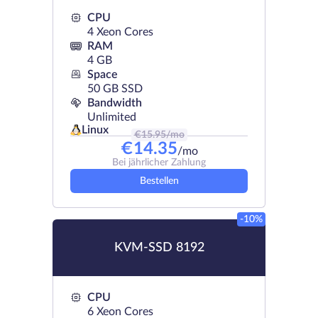
CPU
4 Xeon Cores
RAM
4 GB
Space
50 GB SSD
Bandwidth
Unlimited
Linux
€
15.95
/mo
€
14.35
/mo
Bei jährlicher Zahlung
Bestellen
-10%
KVM-SSD 8192
CPU
6 Xeon Cores