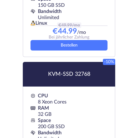
150 GB SSD
Bandwidth
Unlimited
Linux
€
49.99
/mo
€
44.99
/mo
Bei jährlicher Zahlung
Bestellen
-10%
KVM-SSD 32768
CPU
8 Xeon Cores
RAM
32 GB
Space
200 GB SSD
Bandwidth