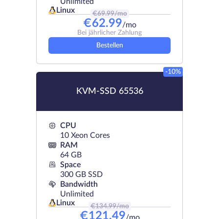
Unlimited
Linux
€
69.99
/mo
€
62.99
/mo
Bei jährlicher Zahlung
Bestellen
-10%
KVM-SSD 65536
CPU
10 Xeon Cores
RAM
64 GB
Space
300 GB SSD
Bandwidth
Unlimited
Linux
€
134.99
/mo
€
121.49
/mo