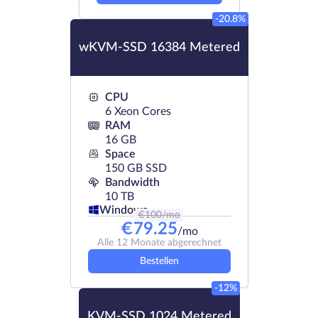
-20.8%
wKVM-SSD 16384 Metered
CPU
6 Xeon Cores
RAM
16 GB
Space
150 GB SSD
Bandwidth
10 TB
Windows
€
100
/mo
€
79.25
/mo
Alle 12 Monate abgerechnet
Bestellen
-12%
KVM-SSD 1024 Metered