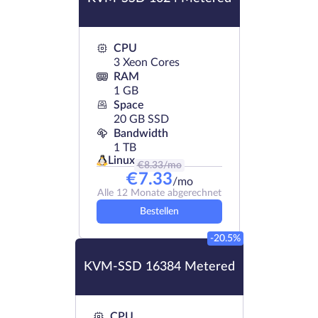
CPU
3 Xeon Cores
RAM
1 GB
Space
20 GB SSD
Bandwidth
1 TB
Linux
€
8.33
/mo
€
7.33
/mo
Alle 12 Monate abgerechnet
Bestellen
-20.5%
KVM-SSD 16384 Metered
CPU