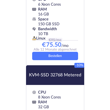
6 Xeon Cores
RAM
16 GB
Space
150 GB SSD
Bandwidth
10 TB
Linux
€
95
/mo
€
75.50
/mo
Alle 12 Monate abgerechnet
Bestellen
-10%
KVM-SSD 32768 Metered
CPU
8 Xeon Cores
RAM
32 GB