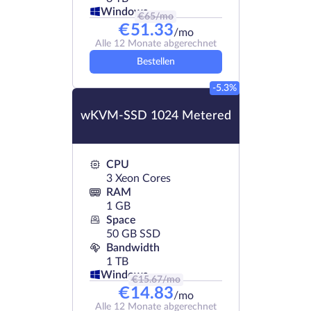
Windows
€
65
/mo
€
51.33
/mo
Alle 12 Monate abgerechnet
Bestellen
-5.3%
wKVM-SSD 1024 Metered
CPU
3 Xeon Cores
RAM
1 GB
Space
50 GB SSD
Bandwidth
1 TB
Windows
€
15.67
/mo
€
14.83
/mo
Alle 12 Monate abgerechnet