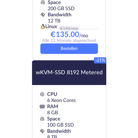
Space
200 GB SSD
Bandwidth
12 TB
Linux
€
150
/mo
€
135.00
/mo
Alle 12 Monate abgerechnet
Bestellen
-21%
wKVM-SSD 8192 Metered
CPU
6 Xeon Cores
RAM
8 GB
Space
100 GB SSD
Bandwidth
8 TB