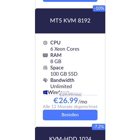
-10%
MT5 KVM 8192
CPU
6 Xeon Cores
RAM
8 GB
Space
100 GB SSD
Bandwidth
Unlimited
Windows
€
29.99
/mo
€
26.99
/mo
Alle 12 Monate abgerechnet
Bestellen
-7.2%
KVM-HDD 1024