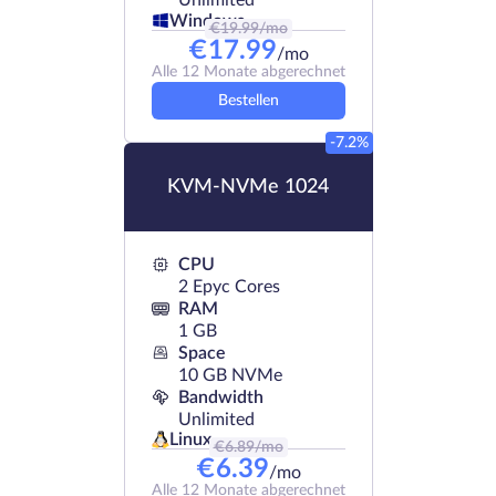
Unlimited
Windows
€
19.99
/mo
€
17.99
/mo
Alle 12 Monate abgerechnet
Bestellen
-7.2%
KVM-NVMe 1024
CPU
2 Epyc Cores
RAM
1 GB
Space
10 GB NVMe
Bandwidth
Unlimited
Linux
€
6.89
/mo
€
6.39
/mo
Alle 12 Monate abgerechnet