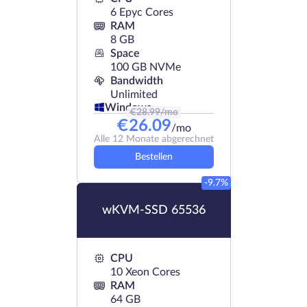
6 Epyc Cores
RAM
8 GB
Space
100 GB NVMe
Bandwidth
Unlimited
Windows
€
28.99
/mo
€
26.09
/mo
Alle 12 Monate abgerechnet
Bestellen
-9.7%
wKVM-SSD 65536
CPU
10 Xeon Cores
RAM
64 GB