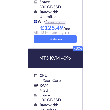
Space
300 GB SSD
Bandwidth
Unlimited
Windows
€
138.99
/mo
€
125.49
/mo
Alle 12 Monate abgerechnet
Bestellen
-10%
MT5 KVM 4096
CPU
4 Xeon Cores
RAM
4 GB
Space
100 GB SSD
Bandwidth