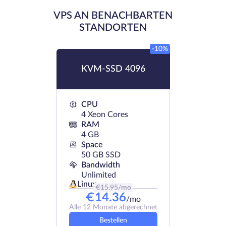
VPS AN BENACHBARTEN
STANDORTEN
-10%
KVM-SSD 4096
CPU
4 Xeon Cores
RAM
4 GB
Space
50 GB SSD
Bandwidth
Unlimited
Linux
€
15.95
/mo
€
14.36
/mo
Alle 12 Monate abgerechnet
Bestellen