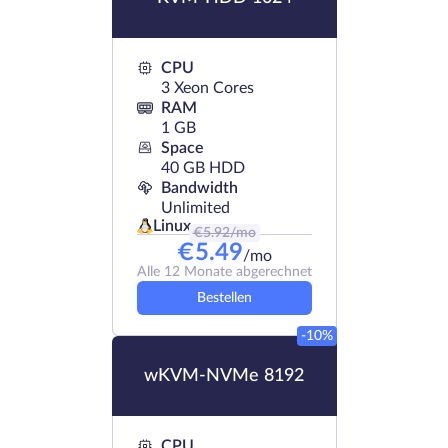
CPU
3 Xeon Cores
RAM
1 GB
Space
40 GB HDD
Bandwidth
Unlimited
Linux
€
5.92
/mo
€
5.49
/mo
Alle 12 Monate abgerechnet
Bestellen
-10%
wKVM-NVMe 8192
CPU