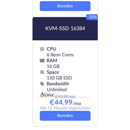
Bestellen
-10%
KVM-SSD 16384
CPU
6 Xeon Cores
RAM
16 GB
Space
150 GB SSD
Bandwidth
Unlimited
Linux
€
49.99
/mo
€
44.99
/mo
Alle 12 Monate abgerechnet
Bestellen