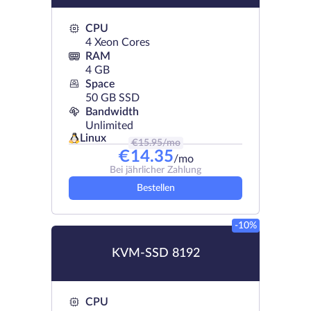
CPU
4 Xeon Cores
RAM
4 GB
Space
50 GB SSD
Bandwidth
Unlimited
Linux
€
15.95
/mo
€
14.35
/mo
Bei jährlicher Zahlung
Bestellen
-10%
KVM-SSD 8192
CPU