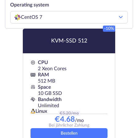
Operating system
CentOS 7
-10%
KVM-SSD 512
CPU
2 Xeon Cores
RAM
512 MB
Space
10 GB SSD
Bandwidth
Unlimited
Linux
€
5.20
/mo
€
4.68
/mo
Bei jährlicher Zahlung
Bestellen