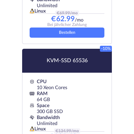
Unlimited
Linux
€
69.99
/mo
€
62.99
/mo
Bei jährlicher Zahlung
Bestellen
-10%
KVM-SSD 65536
CPU
10 Xeon Cores
RAM
64 GB
Space
300 GB SSD
Bandwidth
Unlimited
Linux
€
134.99
/mo