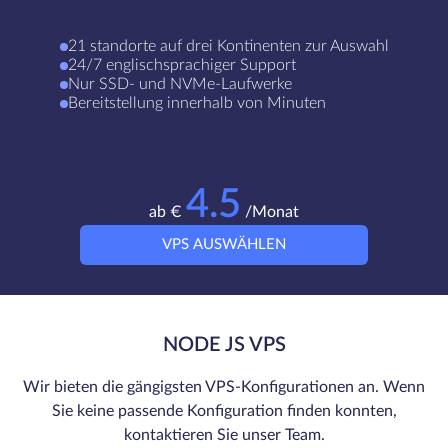
21 standorte auf drei Kontinenten zur Auswahl
24/7 englischsprachiger Support
Nur SSD- und NVMe-Laufwerke
Bereitstellung innerhalb von Minuten
4.5
ab €
/Monat
VPS AUSWÄHLEN
NODE JS VPS
Wir bieten die gängigsten VPS-Konfigurationen an. Wenn
Sie keine passende Konfiguration finden konnten,
kontaktieren Sie unser Team.