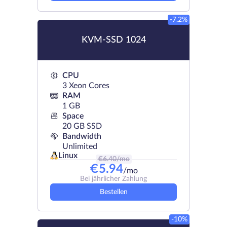
-7.2%
KVM-SSD 1024
CPU
3 Xeon Cores
RAM
1 GB
Space
20 GB SSD
Bandwidth
Unlimited
Linux
€
6.40
/mo
€
5.94
/mo
Bei jährlicher Zahlung
Bestellen
-10%