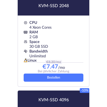
KVM-SSD 2048
CPU
4 Xeon Cores
RAM
2 GB
Space
30 GB SSD
Bandwidth
Unlimited
Linux
€
8.30
/mo
€
7.47
/mo
Bei jährlicher Zahlung
Bestellen
-10%
KVM-SSD 4096