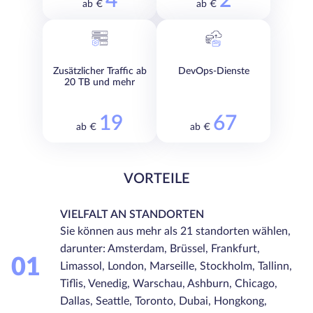
4
2
ab €
ab €
Zusätzlicher Traffic ab
DevOps-Dienste
20 TB und mehr
19
67
ab €
ab €
VORTEILE
VIELFALT AN STANDORTEN
Sie können aus mehr als 21 standorten wählen,
darunter: Amsterdam, Brüssel, Frankfurt,
01
Limassol, London, Marseille, Stockholm, Tallinn,
Tiflis, Venedig, Warschau, Ashburn, Chicago,
Dallas, Seattle, Toronto, Dubai, Hongkong,