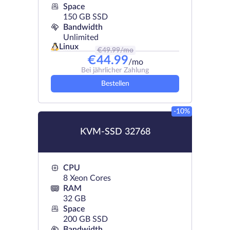
Space
150 GB SSD
Bandwidth
Unlimited
Linux
€
49.99
/mo
€
44.99
/mo
Bei jährlicher Zahlung
Bestellen
-10%
KVM-SSD 32768
CPU
8 Xeon Cores
RAM
32 GB
Space
200 GB SSD
Bandwidth