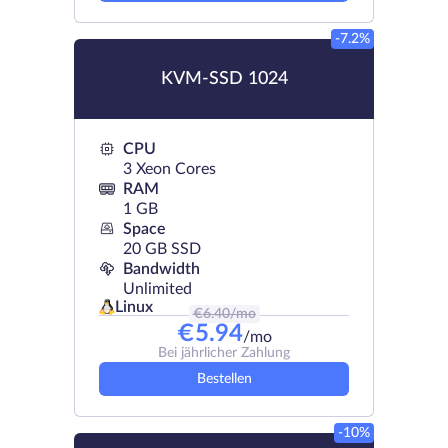
-7.2%
KVM-SSD 1024
CPU
3 Xeon Cores
RAM
1 GB
Space
20 GB SSD
Bandwidth
Unlimited
Linux
€
6.40
/mo
€
5.94
/mo
Bei jährlicher Zahlung
Bestellen
-10%