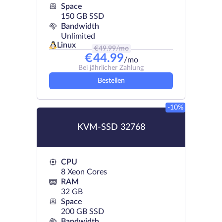
Space
150 GB SSD
Bandwidth
Unlimited
Linux
€
49.99
/mo
€
44.99
/mo
Bei jährlicher Zahlung
Bestellen
-10%
KVM-SSD 32768
CPU
8 Xeon Cores
RAM
32 GB
Space
200 GB SSD
Bandwidth