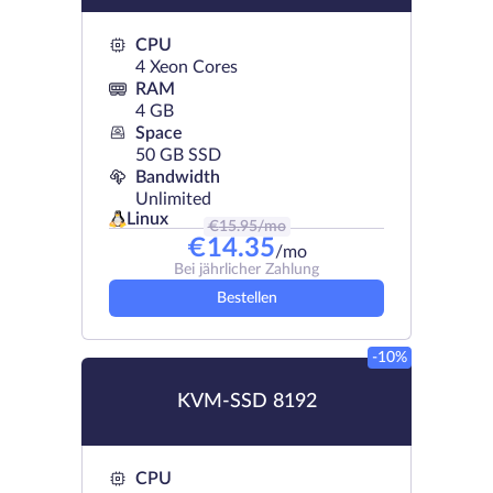
CPU
4 Xeon Cores
RAM
4 GB
Space
50 GB SSD
Bandwidth
Unlimited
Linux
€
15.95
/mo
€
14.35
/mo
Bei jährlicher Zahlung
Bestellen
-10%
KVM-SSD 8192
CPU