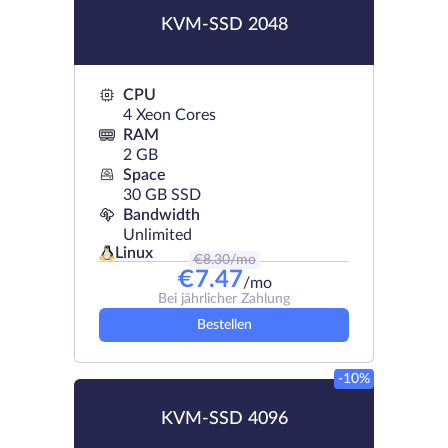
KVM-SSD 2048
CPU
4 Xeon Cores
RAM
2 GB
Space
30 GB SSD
Bandwidth
Unlimited
Linux
€
8.30
/mo
€
7.47
/mo
Bei jährlicher Zahlung
Bestellen
-10%
KVM-SSD 4096