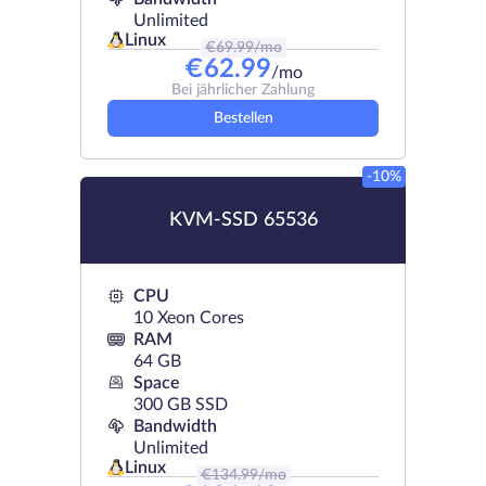
Unlimited
Linux
€
69.99
/mo
€
62.99
/mo
Bei jährlicher Zahlung
Bestellen
-10%
KVM-SSD 65536
CPU
10 Xeon Cores
RAM
64 GB
Space
300 GB SSD
Bandwidth
Unlimited
Linux
€
134.99
/mo