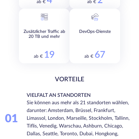
4
2
ab €
ab €
Zusätzlicher Traffic ab
DevOps-Dienste
20 TB und mehr
19
67
ab €
ab €
VORTEILE
VIELFALT AN STANDORTEN
Sie können aus mehr als 21 standorten wählen,
darunter: Amsterdam, Brüssel, Frankfurt,
01
Limassol, London, Marseille, Stockholm, Tallinn,
Tiflis, Venedig, Warschau, Ashburn, Chicago,
Dallas, Seattle, Toronto, Dubai, Hongkong,