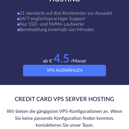
21 standorte auf drei Kontinenten zur Auswahl
24/7 englischsprachiger Support
Nur SSD- und NVMe-Laufwerke
Bereitstellung innerhalb von Minuten
4.5
ab €
/Monat
VPS AUSWÄHLEN
CREDIT CARD VPS SERVER HOSTING
Wir bieten die gängigsten VPS-Konfigurationen an. Wenn
Sie keine passende Konfiguration finden konnten,
kontaktieren Sie unser Team.