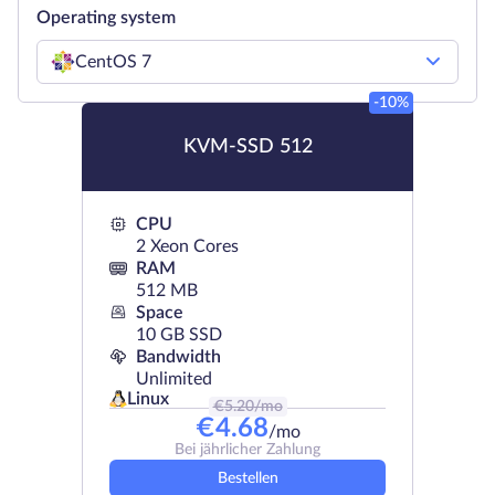
Operating system
CentOS 7
-10%
KVM-SSD 512
CPU
2 Xeon Cores
RAM
512 MB
Space
10 GB SSD
Bandwidth
Unlimited
Linux
€
5.20
/mo
€
4.68
/mo
Bei jährlicher Zahlung
Bestellen