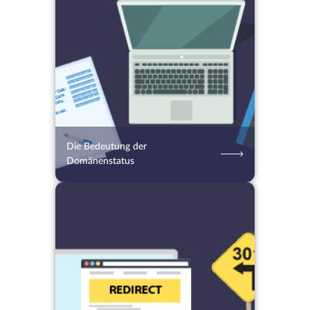
02.12.2021
2204
2 Min.
Die Bedeutung der
Domänenstatus
25.11.2022
1870
2 Min.