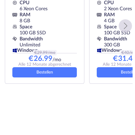
CPU
CPU
6 Xeon Cores
2 Xeon Cores
RAM
RAM
8 GB
4 GB
Space
Space
100 GB SSD
100 GB SSD
Bandwidth
Bandwidth
Unlimited
300 GB
Windows
Windows
€
29.99
/mo
€
40
/m
€
26.99
€
31.4
/mo
Alle 12 Monate abgerechnet
Alle 12 Monate 
Bestellen
Bestell