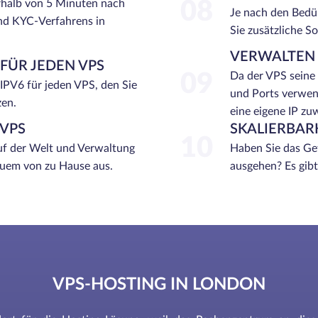
rhalb von 5 Minuten nach
08
Je nach den Bedü
nd KYC-Verfahrens in
Sie zusätzliche So
VERWALTEN 
 FÜR JEDEN VPS
09
Da der VPS seine 
 IPV6 für jeden VPS, den Sie
und Ports verwend
zen.
eine eigene IP zu
VPS
SKALIERBAR
10
f der Welt und Verwaltung
Haben Sie das Gef
equem von zu Hause aus.
ausgehen? Es gib
VPS-HOSTING IN LONDON