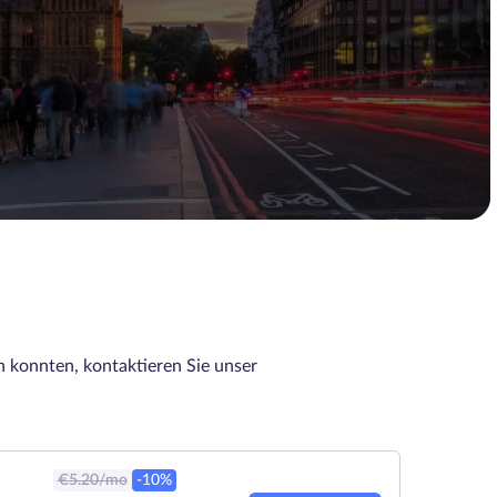
n konnten, kontaktieren Sie unser
€
5.20
/mo
-10%