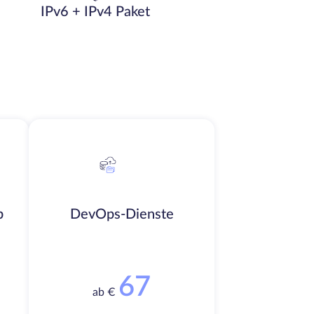
IPv6 + IPv4 Paket
b
DevOps-Dienste
67
ab €