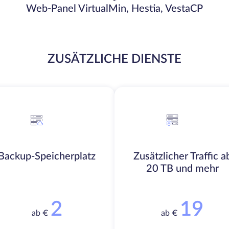
Web-Panel VirtualMin, Hestia, VestaCP
ZUSÄTZLICHE DIENSTE
Backup-Speicherplatz
Zusätzlicher Traffic a
20 TB und mehr
2
19
ab €
ab €