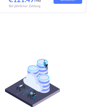
€
121.49
/mo
Bei jährlicher Zahlung