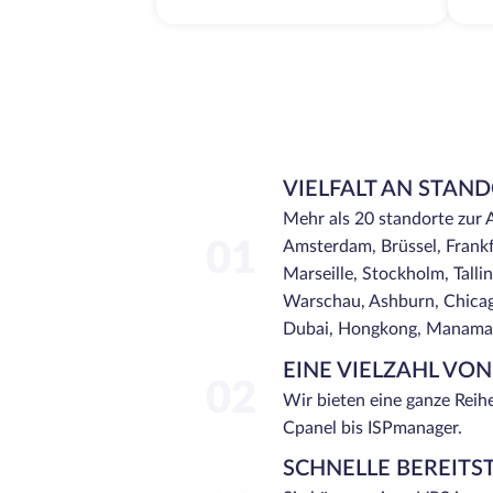
VIELFALT AN STAN
Mehr als 20 standorte zur 
01
Amsterdam, Brüssel, Frankf
Marseille, Stockholm, Tallinn
Warschau, Ashburn, Chicago
Dubai, Hongkong, Manama, 
EINE VIELZAHL VO
02
Wir bieten eine ganze Reih
Cpanel bis ISPmanager.
SCHNELLE BEREITS