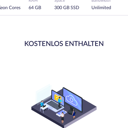
RAM
Space
Bandwidth
Xeon Cores
64 GB
300 GB SSD
Unlimited
KOSTENLOS ENTHALTEN