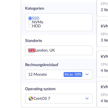
CPU
Kategorien
2 X
SSD
NVMe
HDD
KVM
CPU
3 X
Standorte
London, UK
KVM
Rechnungskreislauf
CPU
4 X
12 Monate
bis zu -
10
%
KVM
Operating system
CPU
CentOS 7
4 X