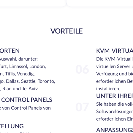
VORTEILE
DORTEN
KVM-VIRTUA
Auswahl, darunter:
Die KVM-Virtualis
urt, Limassol, London,
06
virtuellen Server
, Tiflis, Venedig,
Verfügung und bie
, Dallas, Seattle, Toronto,
erforderlichen Be
Riad und Tel Aviv.
installieren.
UNTER IHRE
N CONTROL PANELS
07
Sie haben die voll
e von Control Panels von
Softwarelösungen
erforderlichen Ei
TELLUNG
ANPASSUNGS