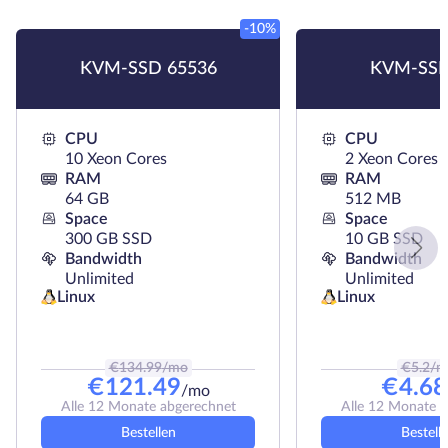
-10%
KVM-SSD 65536
KVM-SSD
CPU
CPU
10 Xeon Cores
2 Xeon Cores
RAM
RAM
64 GB
512 MB
Space
Space
300 GB SSD
10 GB SSD
Bandwidth
Bandwidth
Unlimited
Unlimited
Linux
Linux
€
134.99
/mo
€
5.2
/m
€
121.49
€
4.68
/mo
Alle 12 Monate abgerechnet
Alle 12 Monate 
Bestellen
Bestell