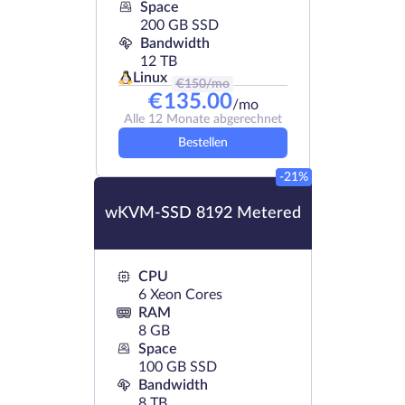
Space
200 GB SSD
Bandwidth
12 TB
Linux
€
150
/mo
€
135.00
/mo
Alle 12 Monate abgerechnet
Bestellen
-21%
wKVM-SSD 8192 Metered
CPU
6 Xeon Cores
RAM
8 GB
Space
100 GB SSD
Bandwidth
8 TB