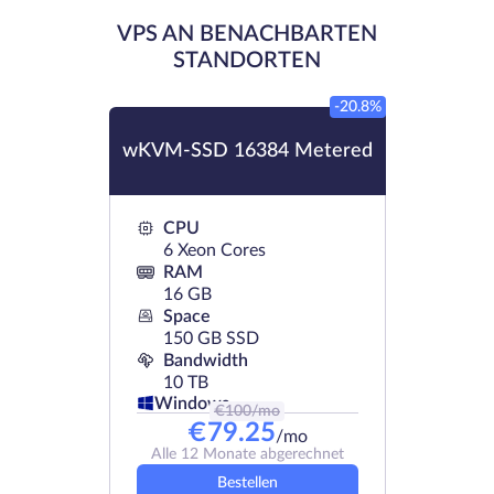
VPS AN BENACHBARTEN
STANDORTEN
-20.8%
wKVM-SSD 16384 Metered
CPU
6 Xeon Cores
RAM
16 GB
Space
150 GB SSD
Bandwidth
10 TB
Windows
€
100
/mo
€
79.25
/mo
Alle 12 Monate abgerechnet
Bestellen