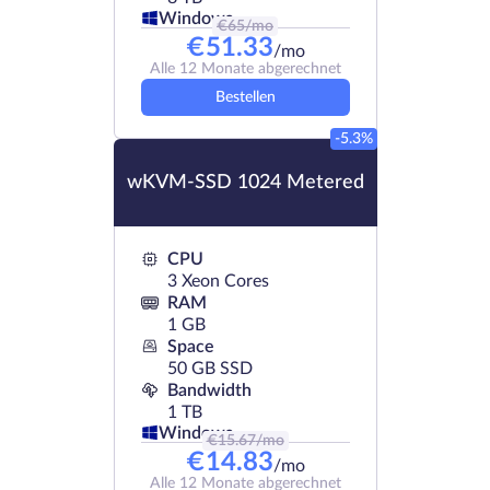
Windows
€
65
/mo
€
51.33
/mo
Alle 12 Monate abgerechnet
Bestellen
-5.3%
wKVM-SSD 1024 Metered
CPU
3 Xeon Cores
RAM
1 GB
Space
50 GB SSD
Bandwidth
1 TB
Windows
€
15.67
/mo
€
14.83
/mo
Alle 12 Monate abgerechnet