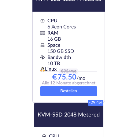
CPU
6 Xeon Cores
RAM
16 GB
Space
150 GB SSD
Bandwidth
10 TB
Linux
€
95
/mo
€
75.50
/mo
Alle 12 Monate abgerechnet
Bestellen
-29.4%
KVM-SSD 2048 Metered
CPU