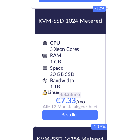
-12%
KVM-SSD 1024 Metered
CPU
3 Xeon Cores
RAM
1 GB
Space
20 GB SSD
Bandwidth
1 TB
Linux
€
8.33
/mo
€
7.33
/mo
Alle 12 Monate abgerechnet
Bestellen
-20.5%
KVM-SSD 16384 Metered