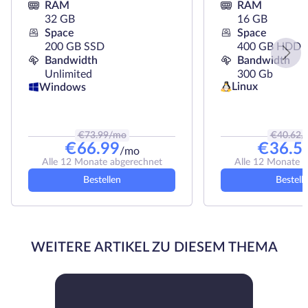
RAM
RAM
32 GB
16 GB
Space
Space
200 GB SSD
400 GB HDD
Bandwidth
Bandwidth
Unlimited
300 Gb
Linux
Windows
€
73.99
/mo
€
40.62
/
€
66.99
€
36.5
/mo
Alle 12 Monate abgerechnet
Alle 12 Monate 
Bestellen
Bestell
WEITERE ARTIKEL ZU DIESEM THEMA