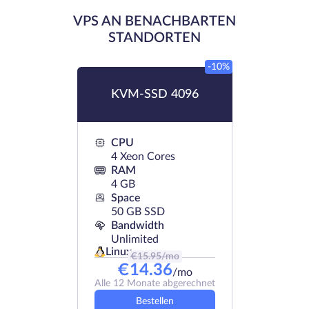
VPS AN BENACHBARTEN
STANDORTEN
-10%
KVM-SSD 4096
CPU
4 Xeon Cores
RAM
4 GB
Space
50 GB SSD
Bandwidth
Unlimited
Linux
€
15.95
/mo
€
14.36
/mo
Alle 12 Monate abgerechnet
Bestellen