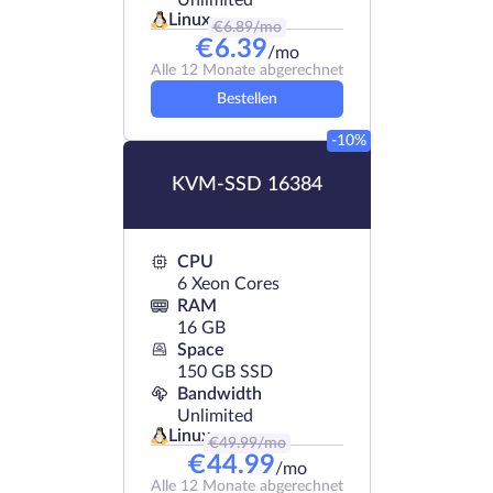
Unlimited
Linux
€
6.89
/mo
€
6.39
/mo
Alle 12 Monate abgerechnet
Bestellen
-10%
KVM-SSD 16384
CPU
6 Xeon Cores
RAM
16 GB
Space
150 GB SSD
Bandwidth
Unlimited
Linux
€
49.99
/mo
€
44.99
/mo
Alle 12 Monate abgerechnet