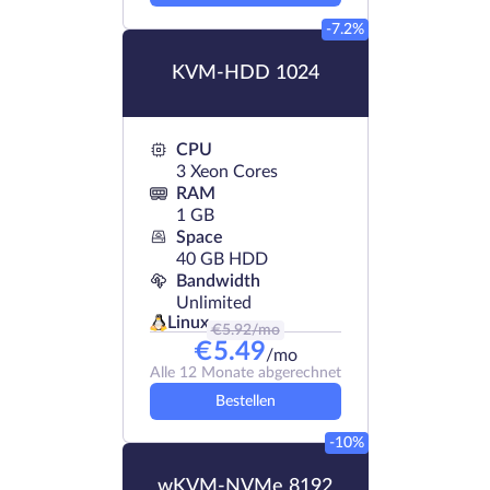
-7.2%
KVM-HDD 1024
CPU
3 Xeon Cores
RAM
1 GB
Space
40 GB HDD
Bandwidth
Unlimited
Linux
€
5.92
/mo
€
5.49
/mo
Alle 12 Monate abgerechnet
Bestellen
-10%
wKVM-NVMe 8192