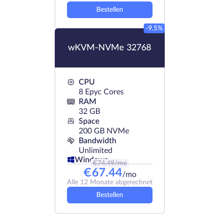
Bestellen
-9.5%
wKVM-NVMe 32768
CPU
8 Epyc Cores
RAM
32 GB
Space
200 GB NVMe
Bandwidth
Unlimited
Windows
€
74.49
/mo
€
67.44
/mo
Alle 12 Monate abgerechnet
Bestellen