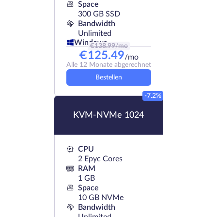
Space
300 GB SSD
Bandwidth
Unlimited
Windows
€
138.99
/mo
€
125.49
/mo
Alle 12 Monate abgerechnet
Bestellen
-7.2%
KVM-NVMe 1024
CPU
2 Epyc Cores
RAM
1 GB
Space
10 GB NVMe
Bandwidth