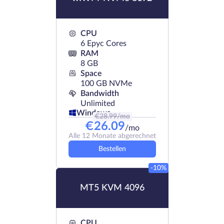
CPU
6 Epyc Cores
RAM
8 GB
Space
100 GB NVMe
Bandwidth
Unlimited
Windows
€
28.99
/mo
€
26.09
/mo
Alle 12 Monate abgerechnet
Bestellen
-10%
MT5 KVM 4096
CPU