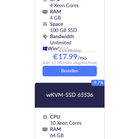
4 Xeon Cores
RAM
4 GB
Space
100 GB SSD
Bandwidth
Unlimited
Windows
€
19.99
/mo
€
17.99
/mo
Alle 12 Monate abgerechnet
Bestellen
-9.7%
wKVM-SSD 65536
CPU
10 Xeon Cores
RAM
64 GB