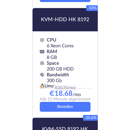
-10%
KVM-HDD HK 8192
CPU
6 Xeon Cores
RAM
8 GB
Space
200 GB HDD
Bandwidth
300 Gb
Linux
€
20.76
/mo
€
18.68
/mo
Alle 12 Monate abgerechnet
Bestellen
-20.6%
KVM-SSD 8192 HK