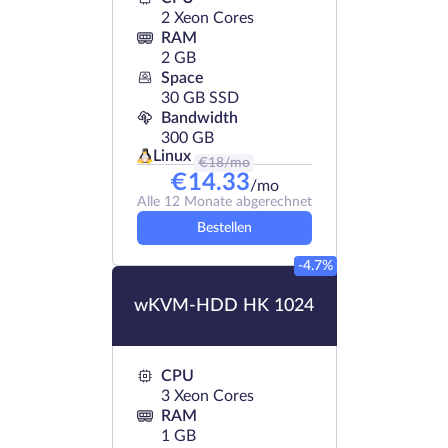
2 Xeon Cores
RAM
2 GB
Space
30 GB SSD
Bandwidth
300 GB
Linux
€
18
/mo
€
14.33
/mo
Alle 12 Monate abgerechnet
Bestellen
-4.7%
wKVM-HDD HK 1024
CPU
3 Xeon Cores
RAM
1 GB