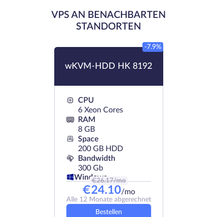
VPS AN BENACHBARTEN
STANDORTEN
-7.9%
wKVM-HDD HK 8192
CPU
6 Xeon Cores
RAM
8 GB
Space
200 GB HDD
Bandwidth
300 Gb
Windows
€
26.17
/mo
€
24.10
/mo
Alle 12 Monate abgerechnet
Bestellen