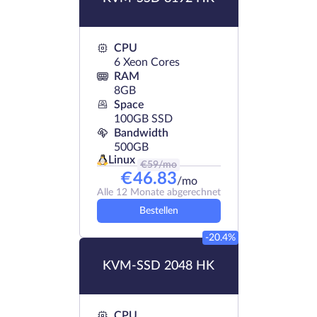
CPU
6 Xeon Cores
RAM
8GB
Space
100GB SSD
Bandwidth
500GB
Linux
€
59
/mo
€
46.83
/mo
Alle 12 Monate abgerechnet
Bestellen
-20.4%
KVM-SSD 2048 HK
CPU