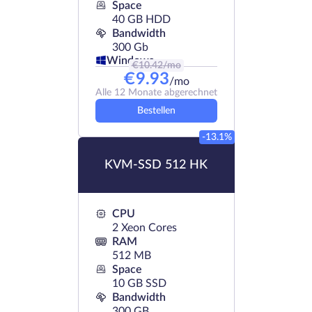
Space
40 GB HDD
Bandwidth
300 Gb
Windows
€
10.42
/mo
€
9.93
/mo
Alle 12 Monate abgerechnet
Bestellen
-13.1%
KVM-SSD 512 HK
CPU
2 Xeon Cores
RAM
512 MB
Space
10 GB SSD
Bandwidth
300 GB