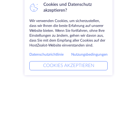
Cookies und Datenschutz
akzeptieren?
Wir verwenden Cookies, um sicherzustellen,
dass wir Ihnen die beste Erfahrung auf unserer
Website bieten. Wenn Sie fortfahren, ohne Ihre
Einstellungen zu ändern, gehen wir davon aus,
dass Sie mit dem Empfang aller Cookies auf der
HostZealot-Website einverstanden sind.
Datenschutzrichtlinie
Nutzungsbedingungen
COOKIES AKZEPTIEREN
Produkte
Lösungen
Dedizierte Server
DevOps-Dienste
VPS
Verknüpfte Helfer
Colocation
Keitaro VPS
Domains
RDP