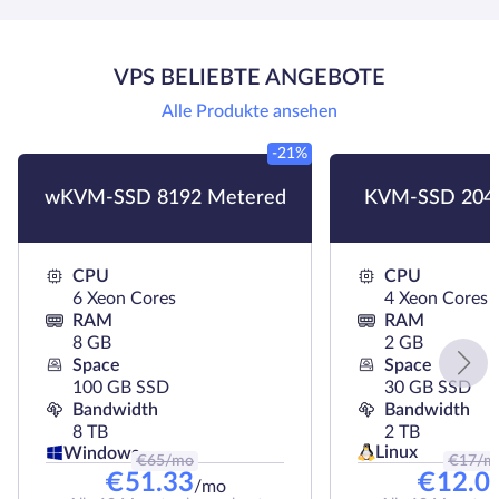
VPS BELIEBTE ANGEBOTE
Alle Produkte ansehen
-21%
wKVM-SSD 8192 Metered
KVM-SSD 204
CPU
CPU
6 Xeon Cores
4 Xeon Cores
RAM
RAM
8 GB
2 GB
Space
Space
100 GB SSD
30 GB SSD
Bandwidth
Bandwidth
8 TB
2 TB
Linux
Windows
€
65
/mo
€
17
/m
€
51.33
€
12.0
/mo