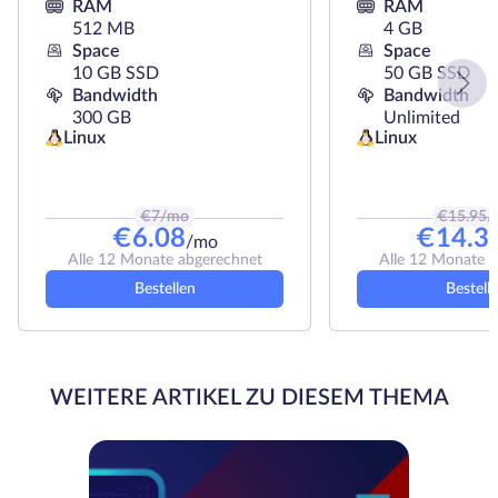
RAM
RAM
512 MB
4 GB
Space
Space
10 GB SSD
50 GB SSD
Bandwidth
Bandwidth
300 GB
Unlimited
Linux
Linux
€
7
/mo
€
15.95
/
€
6.08
€
14.3
/mo
Alle 12 Monate abgerechnet
Alle 12 Monate 
Bestellen
Bestell
WEITERE ARTIKEL ZU DIESEM THEMA