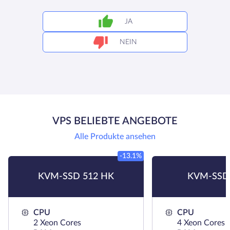
JA
NEIN
VPS BELIEBTE ANGEBOTE
Alle Produkte ansehen
-13.1%
KVM-SSD 512 HK
KVM-SSD
CPU
CPU
2 Xeon Cores
4 Xeon Cores