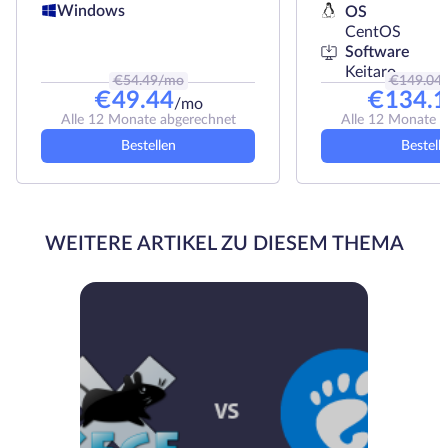
Windows
OS
CentOS
Software
Keitaro
€
54.49
/mo
€
149.04
€
49.44
€
134.1
/mo
Alle 12 Monate abgerechnet
Alle 12 Monate 
Bestellen
Bestell
WEITERE ARTIKEL ZU DIESEM THEMA