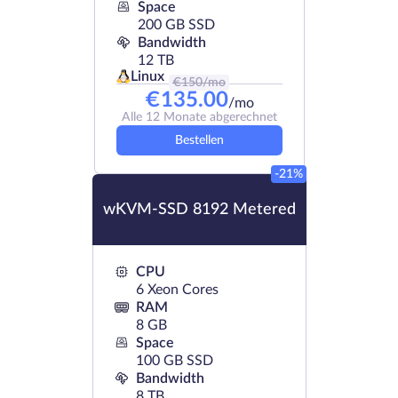
Space
200 GB SSD
Bandwidth
12 TB
Linux
€
150
/mo
€
135.00
/mo
Alle 12 Monate abgerechnet
Bestellen
-21%
wKVM-SSD 8192 Metered
CPU
6 Xeon Cores
RAM
8 GB
Space
100 GB SSD
Bandwidth
8 TB