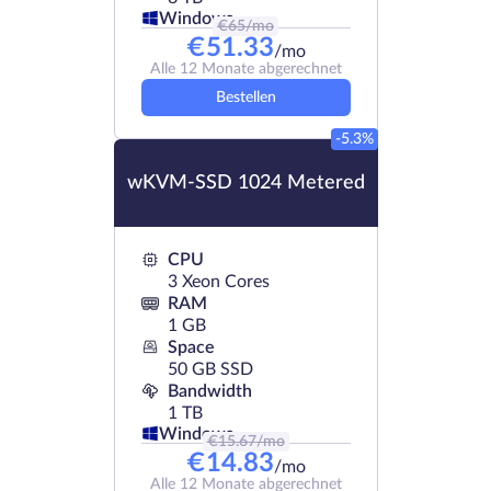
Windows
€
65
/mo
€
51.33
/mo
Alle 12 Monate abgerechnet
Bestellen
-5.3%
wKVM-SSD 1024 Metered
CPU
3 Xeon Cores
RAM
1 GB
Space
50 GB SSD
Bandwidth
1 TB
Windows
€
15.67
/mo
€
14.83
/mo
Alle 12 Monate abgerechnet