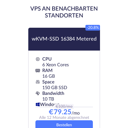
VPS AN BENACHBARTEN
STANDORTEN
-20.8%
wKVM-SSD 16384 Metered
CPU
6 Xeon Cores
RAM
16 GB
Space
150 GB SSD
Bandwidth
10 TB
Windows
€
100
/mo
€
79.25
/mo
Alle 12 Monate abgerechnet
Bestellen