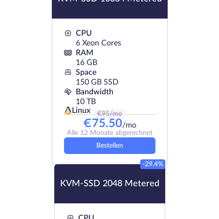
CPU
6 Xeon Cores
RAM
16 GB
Space
150 GB SSD
Bandwidth
10 TB
Linux
€
95
/mo
€
75.50
/mo
Alle 12 Monate abgerechnet
Bestellen
-29.4%
KVM-SSD 2048 Metered
CPU