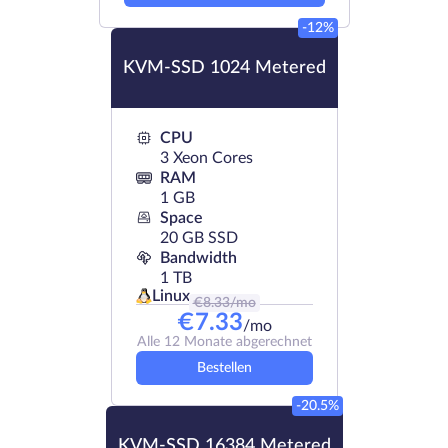
-12%
KVM-SSD 1024 Metered
CPU
3 Xeon Cores
RAM
1 GB
Space
20 GB SSD
Bandwidth
1 TB
Linux
€
8.33
/mo
€
7.33
/mo
Alle 12 Monate abgerechnet
Bestellen
-20.5%
KVM-SSD 16384 Metered