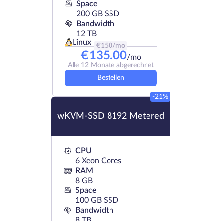
Space
200 GB SSD
Bandwidth
12 TB
Linux
€
150
/mo
€
135.00
/mo
Alle 12 Monate abgerechnet
Bestellen
-21%
wKVM-SSD 8192 Metered
CPU
6 Xeon Cores
RAM
8 GB
Space
100 GB SSD
Bandwidth
8 TB