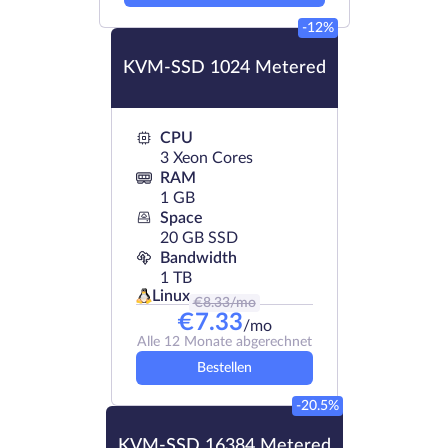
-12%
KVM-SSD 1024 Metered
CPU
3 Xeon Cores
RAM
1 GB
Space
20 GB SSD
Bandwidth
1 TB
Linux
€
8.33
/mo
€
7.33
/mo
Alle 12 Monate abgerechnet
Bestellen
-20.5%
KVM-SSD 16384 Metered