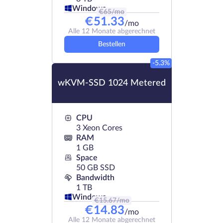
Windows
€
65
/mo
€
51.33
/mo
Alle 12 Monate abgerechnet
Bestellen
-5.3%
wKVM-SSD 1024 Metered
CPU
3 Xeon Cores
RAM
1 GB
Space
50 GB SSD
Bandwidth
1 TB
Windows
€
15.67
/mo
€
14.83
/mo
Alle 12 Monate abgerechnet