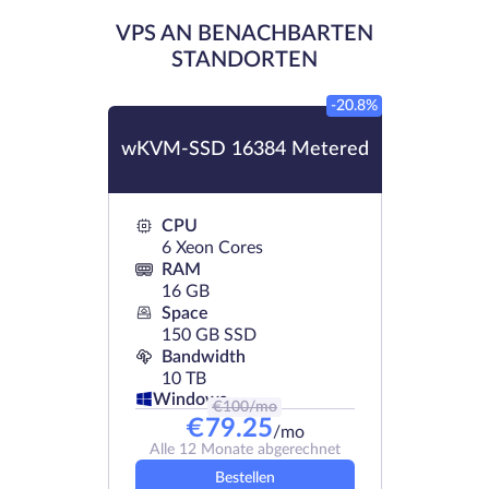
VPS AN BENACHBARTEN
STANDORTEN
-20.8%
wKVM-SSD 16384 Metered
CPU
6 Xeon Cores
RAM
16 GB
Space
150 GB SSD
Bandwidth
10 TB
Windows
€
100
/mo
€
79.25
/mo
Alle 12 Monate abgerechnet
Bestellen