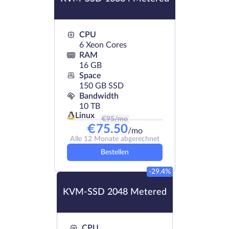
CPU
6 Xeon Cores
RAM
16 GB
Space
150 GB SSD
Bandwidth
10 TB
Linux
€
95
/mo
€
75.50
/mo
Alle 12 Monate abgerechnet
Bestellen
-29.4%
KVM-SSD 2048 Metered
CPU