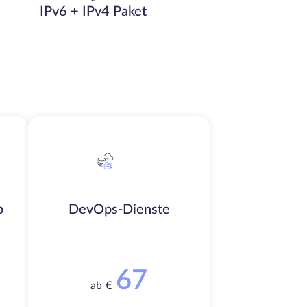
IPv6 + IPv4 Paket
b
DevOps-Dienste
67
ab €