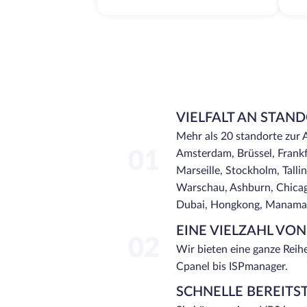
VIELFALT AN STAN
Mehr als 20 standorte zur 
01
Amsterdam, Brüssel, Frankf
Marseille, Stockholm, Tallinn
Warschau, Ashburn, Chicago
Dubai, Hongkong, Manama, 
EINE VIELZAHL VO
02
Wir bieten eine ganze Reih
Cpanel bis ISPmanager.
SCHNELLE BEREITS