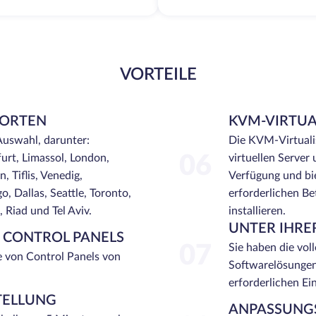
VORTEILE
DORTEN
KVM-VIRTUA
Auswahl, darunter:
Die KVM-Virtualis
urt, Limassol, London,
06
virtuellen Server
, Tiflis, Venedig,
Verfügung und bie
, Dallas, Seattle, Toronto,
erforderlichen Be
Riad und Tel Aviv.
installieren.
UNTER IHRE
N CONTROL PANELS
07
Sie haben die voll
e von Control Panels von
Softwarelösungen
erforderlichen Ei
TELLUNG
ANPASSUNGS