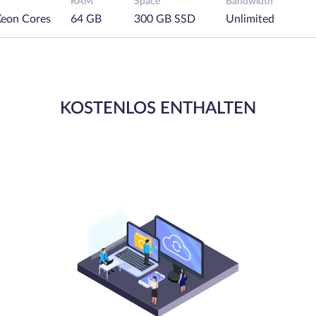
RAM
Space
Bandwidth
Xeon Cores
64 GB
300 GB SSD
Unlimited
KOSTENLOS ENTHALTEN