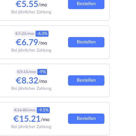
€
5.55
Bestellen
/mo
Bei jährlicher Zahlung
€
7.25
/mo
-6.3%
€
6.79
Bestellen
/mo
Bei jährlicher Zahlung
€
9.15
/mo
-9%
€
8.32
Bestellen
/mo
Bei jährlicher Zahlung
€
16.80
/mo
-9.5%
€
15.21
Bestellen
/mo
Bei jährlicher Zahlung