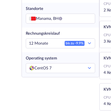
CPU
Standorte
2 X
Manama, BH
KVM
Rechnungskreislauf
CPU
3 X
12 Monate
bis zu -
9.9
%
Operating system
KVM
CPU
CentOS 7
4 X
KVM
CPU
4 X