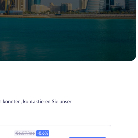
n konnten, kontaktieren Sie unser
€
6.07
/mo
-8.6%