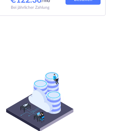
€
122.36
/mo
Bei jährlicher Zahlung