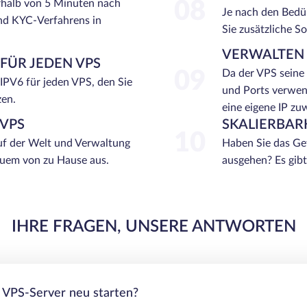
rhalb von 5 Minuten nach
08
Je nach den Bedü
nd KYC-Verfahrens in
Sie zusätzliche So
VERWALTEN 
 FÜR JEDEN VPS
09
Da der VPS seine 
 IPV6 für jeden VPS, den Sie
und Ports verwend
zen.
eine eigene IP zu
VPS
SKALIERBAR
10
f der Welt und Verwaltung
Haben Sie das Gef
equem von zu Hause aus.
ausgehen? Es gib
IHRE FRAGEN, UNSERE ANTWORTEN
 VPS-Server neu starten?