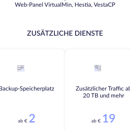
Web-Panel VirtualMin, Hestia, VestaCP
ZUSÄTZLICHE DIENSTE
Backup-Speicherplatz
Zusätzlicher Traffic a
20 TB und mehr
2
19
ab €
ab €