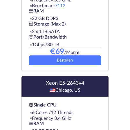
Frequency 3.5 GHz
Benchmark
7112
RAM
32 GB DDR3
Storage (Max 2)
2 х 1TB SATA
Port/Bandwidth
1Gbps/30 TB
€
69
/Monat
Bestellen
Xeon E5-2643v4
Chicago, US
Single CPU
6 Cores /12 Threads
Frequency 3.4 GHz
RAM