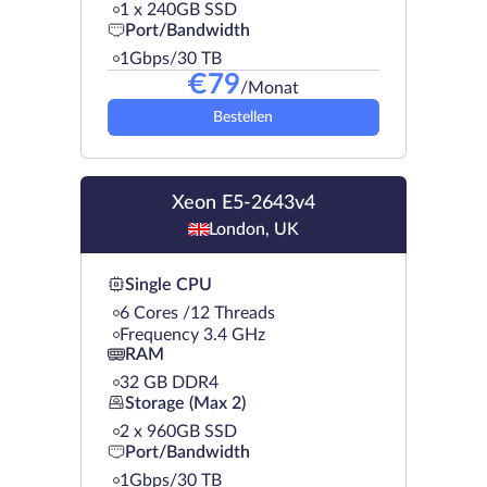
1 х 240GB SSD
Port/Bandwidth
1Gbps/30 TB
€
79
/Monat
Bestellen
Xeon E5-2643v4
London, UK
Single CPU
6 Cores /12 Threads
Frequency 3.4 GHz
RAM
32 GB DDR4
Storage (Max 2)
2 х 960GB SSD
Port/Bandwidth
1Gbps/30 TB