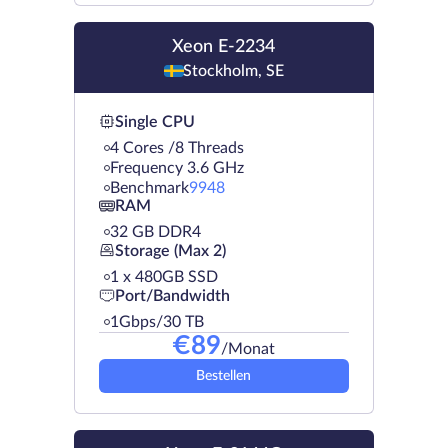
Xeon E-2234
Stockholm, SE
Single CPU
4 Cores /8 Threads
Frequency 3.6 GHz
Benchmark
9948
RAM
32 GB DDR4
Storage (Max 2)
1 х 480GB SSD
Port/Bandwidth
1Gbps/30 TB
€
89
/Monat
Bestellen