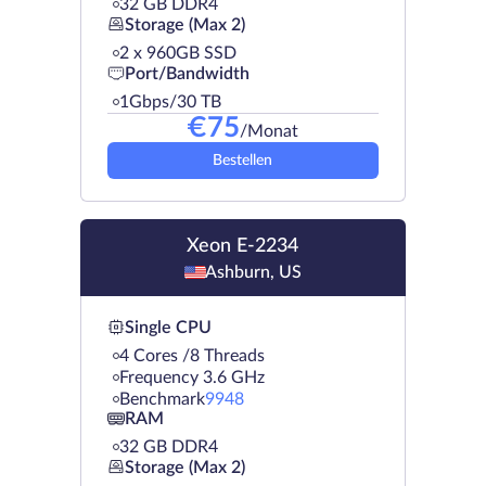
32 GB DDR4
Storage (Max 2)
2 х 960GB SSD
Port/Bandwidth
1Gbps/30 TB
€
75
/Monat
Bestellen
Xeon E-2234
Ashburn, US
Single CPU
4 Cores /8 Threads
Frequency 3.6 GHz
Benchmark
9948
RAM
32 GB DDR4
Storage (Max 2)