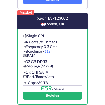
Bestellen
Angebot
Xeon E3-1230v2
London, UK
Single CPU
4 Cores /8 Threads
Frequency 3.3 GHz
Benchmark
6184
RAM
32 GB DDR3
Storage (Max 4)
1 х 1TB SATA
Port/Bandwidth
1Gbps/30 TB
€
59
/Monat
Bestellen