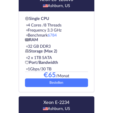
Ashburn, US
Single CPU
4 Cores /8 Threads
Frequency 3.3 GHz
Benchmark
6784
RAM
32 GB DDR3
Storage (Max 2)
2 х 1TB SATA
Port/Bandwidth
1Gbps/30 TB
€
65
/Monat
Bestellen
Xeon E-2234
Ashburn, US