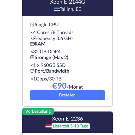
Xeon E-2144G
Tallinn, EE
Single CPU
4 Cores /8 Threads
Frequency 3.6 GHz
RAM
32 GB DDR4
Storage (Max 2)
1 х 960GB SSD
Port/Bandwidth
1Gbps/30 TB
€
90
/Monat
Bestellen
Vorbestellung
Xeon E-2236
Lieferzeit 5-10 Tage