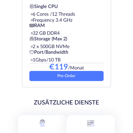
Single CPU
6 Cores /12 Threads
Frequency 3.4 GHz
RAM
32 GB DDR4
Storage (Max 2)
2 х 500GB NVMe
Port/Bandwidth
1Gbps/10 TB
€
119
/Monat
Pre-Order
ZUSÄTZLICHE DIENSTE