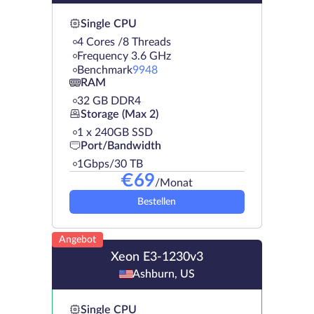
Single CPU
4 Cores /8 Threads
Frequency 3.6 GHz
Benchmark
9948
RAM
32 GB DDR4
Storage (Max 2)
1 х 240GB SSD
Port/Bandwidth
1Gbps/30 TB
€
69
/Monat
Bestellen
Angebot
Xeon E3-1230v3
Ashburn, US
Single CPU