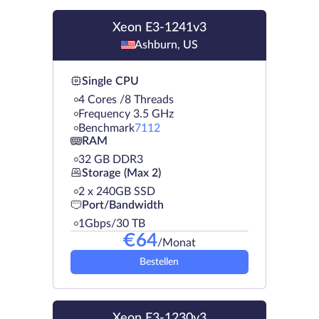
Xeon E3-1241v3
Ashburn, US
Single CPU
4 Cores /8 Threads
Frequency 3.5 GHz
Benchmark
7112
RAM
32 GB DDR3
Storage (Max 2)
2 х 240GB SSD
Port/Bandwidth
1Gbps/30 TB
€
64
/Monat
Bestellen
Xeon E3-1230v3