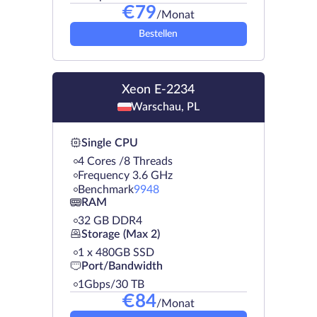
€
79
/Monat
Bestellen
Xeon E-2234
Warschau, PL
Single CPU
4 Cores /8 Threads
Frequency 3.6 GHz
Benchmark
9948
RAM
32 GB DDR4
Storage (Max 2)
1 х 480GB SSD
Port/Bandwidth
1Gbps/30 TB
€
84
/Monat