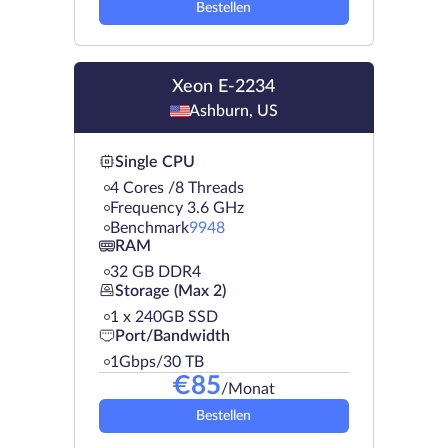
Bestellen
Xeon E-2234
Ashburn, US
Single CPU
4 Cores /8 Threads
Frequency 3.6 GHz
Benchmark
9948
RAM
32 GB DDR4
Storage (Max 2)
1 х 240GB SSD
Port/Bandwidth
1Gbps/30 TB
€
85
/Monat
Bestellen