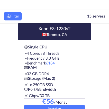
Filter
15 servers
Xeon E3-1230v2
Toronto, CA
Single CPU
4 Cores /8 Threads
Frequency 3.3 GHz
Benchmark
6184
RAM
32 GB DDR4
Storage (Max 2)
1 х 250GB SSD
Port/Bandwidth
1Gbps/30 TB
€
56
/Monat