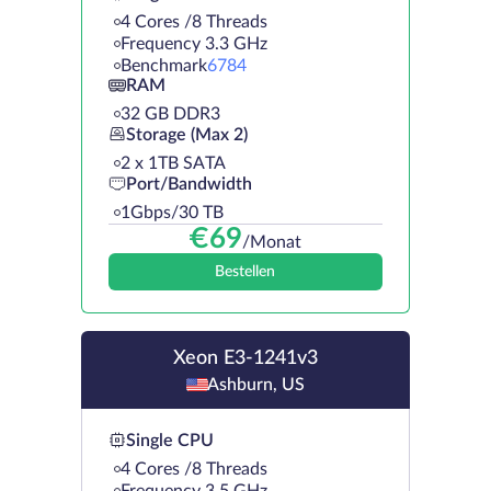
4 Cores /8 Threads
Frequency 3.3 GHz
Benchmark
6784
RAM
32 GB DDR3
Storage (Max 2)
2 х 1TB SATA
Port/Bandwidth
1Gbps/30 TB
€
69
/Monat
Bestellen
Xeon E3-1241v3
Ashburn, US
Single CPU
4 Cores /8 Threads