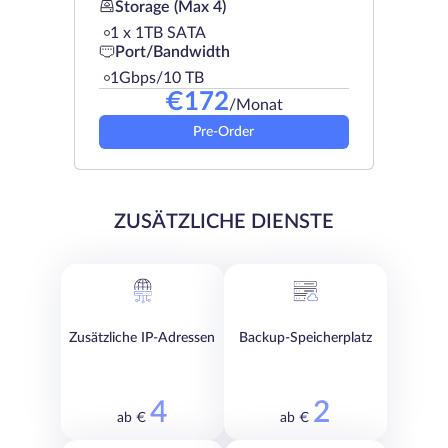
Storage (Max 4)
1 х 1TB SATA
Port/Bandwidth
1Gbps/10 TB
€
172
/Monat
Pre-Order
ZUSÄTZLICHE DIENSTE
Zusätzliche IP-Adressen
Backup-Speicherplatz
4
2
ab €
ab €