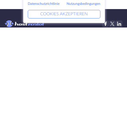
Datenschutzrichtlinie
Nutzungsbedingungen
COOKIES AKZEPTIEREN
Produkte
Lösungen
Dedizierte Server
DevOps-Dienste
VPS
Verknüpfte Helfer
Colocation
Keitaro VPS
Domains
RDP
Speicherplatz
SSL-Zertifikate
Unternehmen
Rechtlich
Über HostZealot
SLA
Kontaktieren Sie uns
Datenschutz
Datenzentren
Datenschutz-Erklärung
Blick ins Glas
Servicebedingungen
Wissensdatenbank
Partnerprogramm
4.9
Sitemap
300+
BEWERTUNGEN