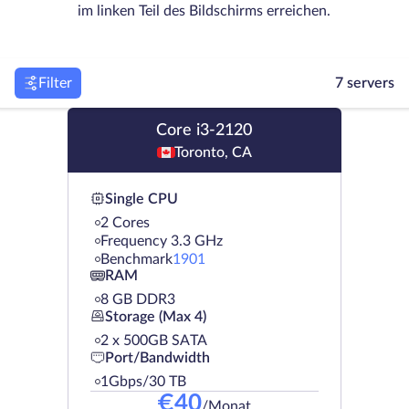
im linken Teil des Bildschirms erreichen.
Filter
7 servers
Core i3-2120
Toronto, CA
Single CPU
2 Cores
Frequency 3.3 GHz
Benchmark
1901
RAM
8 GB DDR3
Storage (Max 4)
2 х 500GB SATA
Port/Bandwidth
1Gbps/30 TB
€
40
/Monat