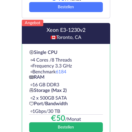
Bestellen
Angebot
Xeon E3-1230v2
Toronto, CA
Single CPU
4 Cores /8 Threads
Frequency 3.3 GHz
Benchmark
6184
RAM
16 GB DDR3
Storage (Max 2)
2 х 500GB SATA
Port/Bandwidth
1Gbps/30 TB
€
50
/Monat
Bestellen