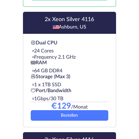
2x Xeon Silver 4116
Ashburn, US
Dual CPU
24 Cores
Frequency 2.1 GHz
RAM
64 GB DDR4
Storage (Max 3)
1 х 1TB SSD
Port/Bandwidth
1Gbps/30 TB
€
129
/Monat
Bestellen