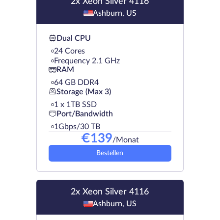
2x Xeon Silver 4116
Ashburn, US
Dual CPU
24 Cores
Frequency 2.1 GHz
RAM
64 GB DDR4
Storage (Max 3)
1 х 1TB SSD
Port/Bandwidth
1Gbps/30 TB
€
139
/Monat
Bestellen
2x Xeon Silver 4116
Ashburn, US