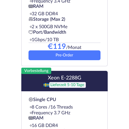
Frequency 3.4 GHz
RAM
32 GB DDR4
Storage (Max 2)
2 х 500GB NVMe
Port/Bandwidth
1Gbps/10 TB
€
119
/Monat
Pre-Order
Vorbestellung
Xeon E-2288G
Lieferzeit 5-10 Tage
Single CPU
8 Cores /16 Threads
Frequency 3.7 GHz
RAM
16 GB DDR4