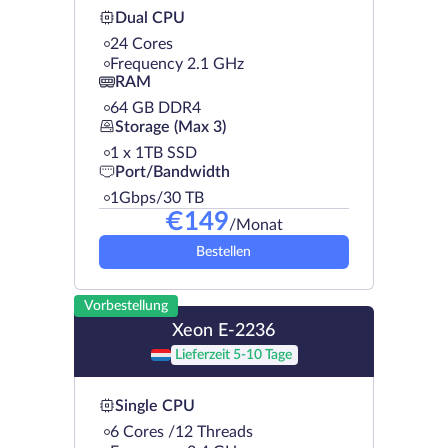
Dual CPU
24 Cores
Frequency 2.1 GHz
RAM
64 GB DDR4
Storage (Max 3)
1 х 1TB SSD
Port/Bandwidth
1Gbps/30 TB
€
149
/Monat
Bestellen
Vorbestellung
Xeon E-2236
Lieferzeit 5-10 Tage
Single CPU
6 Cores /12 Threads