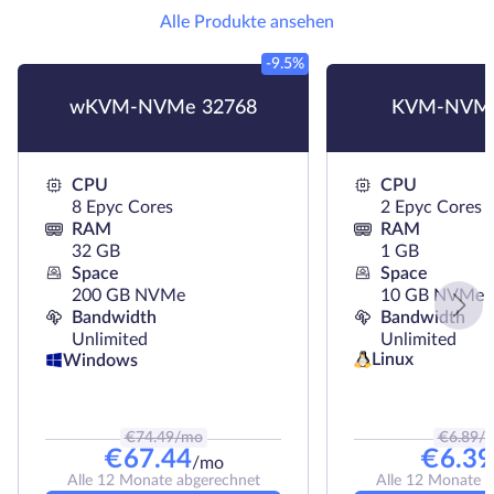
Alle Produkte ansehen
-9.5%
wKVM-NVMe 32768
KVM-NVMe
CPU
CPU
8 Epyc Cores
2 Epyc Cores
RAM
RAM
32 GB
1 GB
Space
Space
200 GB NVMe
10 GB NVMe
Bandwidth
Bandwidth
Unlimited
Unlimited
Linux
Windows
€
74.49
/mo
€
6.89
/
€
67.44
€
6.39
/mo
Alle 12 Monate abgerechnet
Alle 12 Monate 