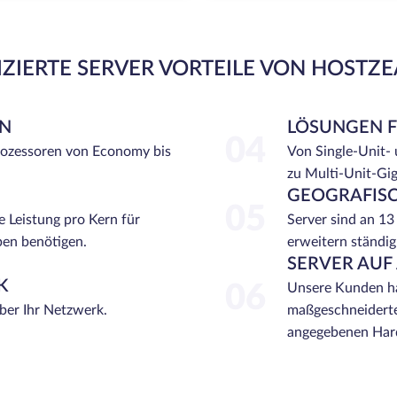
ZIERTE SERVER VORTEILE VON HOSTZ
EN
LÖSUNGEN 
04
rozessoren von Economy bis
Von Single-Unit-
zu Multi-Unit-Gi
GEOGRAFISC
05
e Leistung pro Kern für
Server sind an 13
ben benötigen.
erweitern ständig
SERVER AUF
K
06
Unsere Kunden ha
über Ihr Netzwerk.
maßgeschneiderte
angegebenen Hard