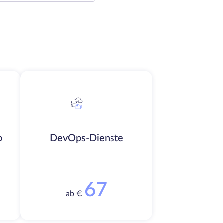
b
DevOps-Dienste
67
ab €