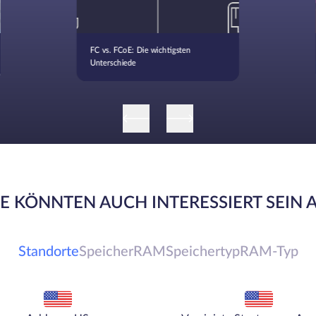
FC vs. FCoE: Die wichtigsten
Unterschiede
IE KÖNNTEN AUCH INTERESSIERT SEIN 
Standorte
Speicher
RAM
Speichertyp
RAM-Typ