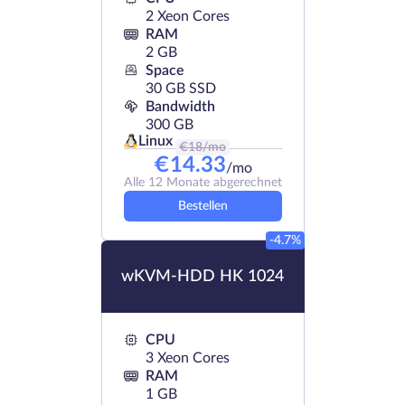
2 Xeon Cores
RAM
2 GB
Space
30 GB SSD
Bandwidth
300 GB
Linux
€
18
/mo
€
14.33
/mo
Alle 12 Monate abgerechnet
Bestellen
-4.7%
wKVM-HDD HK 1024
CPU
3 Xeon Cores
RAM
1 GB