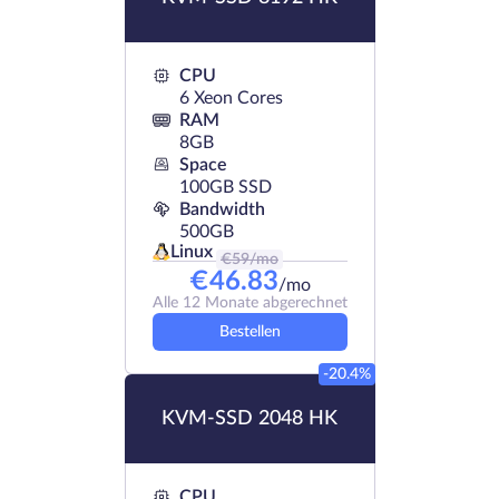
CPU
6 Xeon Cores
RAM
8GB
Space
100GB SSD
Bandwidth
500GB
Linux
€
59
/mo
€
46.83
/mo
Alle 12 Monate abgerechnet
Bestellen
-20.4%
KVM-SSD 2048 HK
CPU