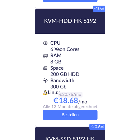
-10%
KVM-HDD HK 8192
CPU
6 Xeon Cores
RAM
8 GB
Space
200 GB HDD
Bandwidth
300 Gb
Linux
€
20.76
/mo
€
18.68
/mo
Alle 12 Monate abgerechnet
Bestellen
-20.6%
KVM-SSD 8192 HK