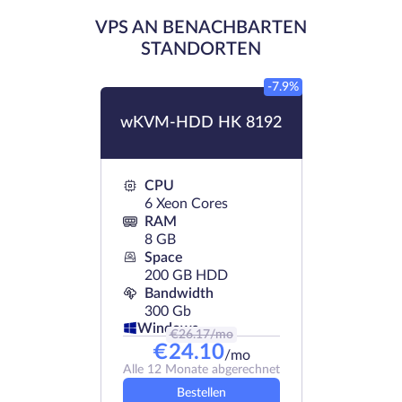
VPS AN BENACHBARTEN
STANDORTEN
-7.9%
wKVM-HDD HK 8192
CPU
6 Xeon Cores
RAM
8 GB
Space
200 GB HDD
Bandwidth
300 Gb
Windows
€
26.17
/mo
€
24.10
/mo
Alle 12 Monate abgerechnet
Bestellen