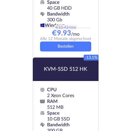
Space
40 GB HDD
Bandwidth
300 Gb
Windows
€
10.42
/mo
€
9.93
/mo
Alle 12 Monate abgerechnet
Bestellen
-13.1%
KVM-SSD 512 HK
CPU
2 Xeon Cores
RAM
512 MB
Space
10 GB SSD
Bandwidth
300 GB