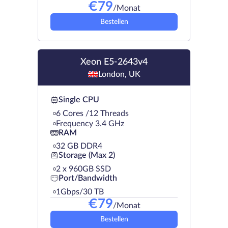
€
79
/Monat
Bestellen
Xeon E5-2643v4
London, UK
Single CPU
6 Cores /12 Threads
Frequency 3.4 GHz
RAM
32 GB DDR4
Storage (Max 2)
2 х 960GB SSD
Port/Bandwidth
1Gbps/30 TB
€
79
/Monat
Bestellen