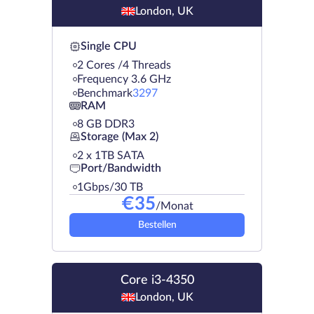
London, UK
Single CPU
2 Cores /4 Threads
Frequency 3.6 GHz
Benchmark
3297
RAM
8 GB DDR3
Storage (Max 2)
2 х 1TB SATA
Port/Bandwidth
1Gbps/30 TB
€
35
/Monat
Bestellen
Core i3-4350
London, UK