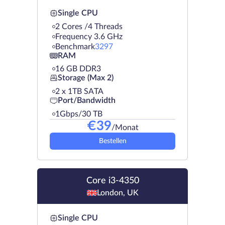
Single CPU
2 Cores /4 Threads
Frequency 3.6 GHz
Benchmark
3297
RAM
16 GB DDR3
Storage (Max 2)
2 х 1TB SATA
Port/Bandwidth
1Gbps/30 TB
€
39
/Monat
Bestellen
Core i3-4350
London, UK
Single CPU