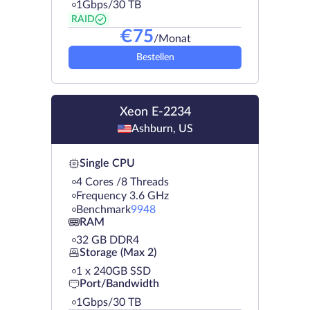
1Gbps/30 TB
RAID
€
75
/Monat
Bestellen
Xeon E-2234
Ashburn, US
Single CPU
4 Cores /8 Threads
Frequency 3.6 GHz
Benchmark
9948
RAM
32 GB DDR4
Storage (Max 2)
1 х 240GB SSD
Port/Bandwidth
1Gbps/30 TB