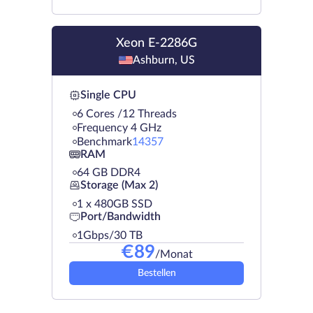
Xeon E-2286G
Ashburn, US
Single CPU
6 Cores /12 Threads
Frequency 4 GHz
Benchmark
14357
RAM
64 GB DDR4
Storage (Max 2)
1 х 480GB SSD
Port/Bandwidth
1Gbps/30 TB
€
89
/Monat
Bestellen