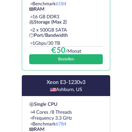
Benchmark
6184
RAM
16 GB DDR3
Storage (Max 2)
2 х 500GB SATA
Port/Bandwidth
1Gbps/30 TB
€
50
/Monat
Bestellen
Xeon E3-1230v3
Ashburn, US
Single CPU
4 Cores /8 Threads
Frequency 3.3 GHz
Benchmark
6784
RAM