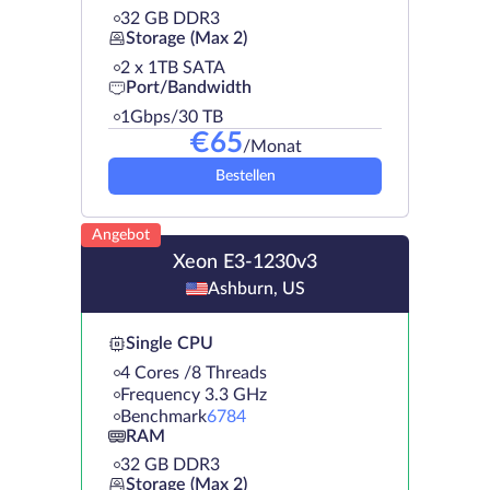
32 GB DDR3
Storage (Max 2)
2 х 1TB SATA
Port/Bandwidth
1Gbps/30 TB
€
65
/Monat
Bestellen
Angebot
Xeon E3-1230v3
Ashburn, US
Single CPU
4 Cores /8 Threads
Frequency 3.3 GHz
Benchmark
6784
RAM
32 GB DDR3
Storage (Max 2)