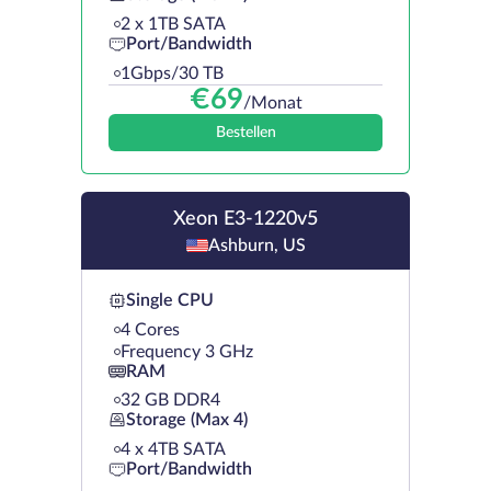
2 х 1TB SATA
Port/Bandwidth
1Gbps/30 TB
€
69
/Monat
Bestellen
Xeon E3-1220v5
Ashburn, US
Single CPU
4 Cores
Frequency 3 GHz
RAM
32 GB DDR4
Storage (Max 4)
4 х 4TB SATA
Port/Bandwidth