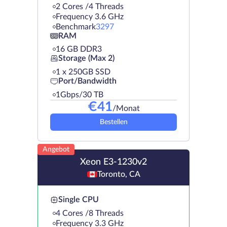
2 Cores /4 Threads
Frequency 3.6 GHz
Benchmark
3297
RAM
16 GB DDR3
Storage (Max 2)
1 х 250GB SSD
Port/Bandwidth
1Gbps/30 TB
€
41
/Monat
Bestellen
Angebot
Xeon E3-1230v2
Toronto, CA
Single CPU
4 Cores /8 Threads
Frequency 3.3 GHz