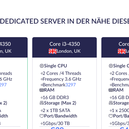
DEDICATED SERVER IN DER NÄHE DIES
-4350
Core i3-4350
Core
n, UK
London, UK
L
Single CPU
Single
hreads
2 Cores /4 Threads
2 Cores 
.6 GHz
Frequency 3.6 GHz
Frequen
297
Benchmark
3297
Benchm
RAM
RAM
16 GB DDR3
16 GB 
x 2)
Storage (Max 2)
Storage
A
2 х 1TB SATA
1 х 250
idth
Port/Bandwidth
Port/B
B
1Gbps/30 TB
1Gbps/3