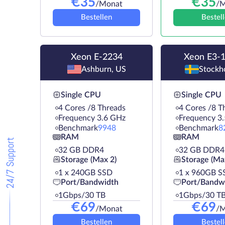
€
35
€
35
/Monat
/M
Bestellen
Bestel
Xeon E-2234
Xeon E3-
Ashburn, US
Stockh
Single CPU
Single CPU
4 Cores /8 Threads
4 Cores /8 T
Frequency 3.6 GHz
Frequency 3
Benchmark
9948
Benchmark
8
RAM
RAM
24/7 Support
32 GB DDR4
32 GB DDR4
Storage (Max 2)
Storage (Ma
1 х 240GB SSD
1 х 960GB S
Port/Bandwidth
Port/Bandw
1Gbps/30 TB
1Gbps/30 T
€
69
€
69
/Monat
/M
Bestellen
Bestel