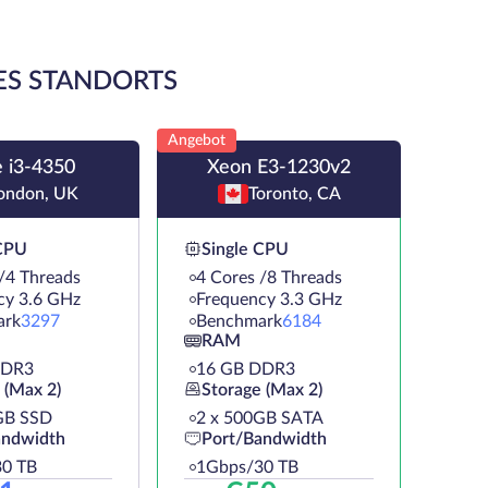
ES STANDORTS
Angebot
 i3-4350
Xeon E3-1230v2
ondon, UK
Toronto, CA
 CPU
Single CPU
/4 Threads
4 Cores /8 Threads
cy 3.6 GHz
Frequency 3.3 GHz
ark
3297
Benchmark
6184
RAM
DDR3
16 GB DDR3
 (Max 2)
Storage (Max 2)
GB SSD
2 х 500GB SATA
andwidth
Port/Bandwidth
0 TB
1Gbps/30 TB