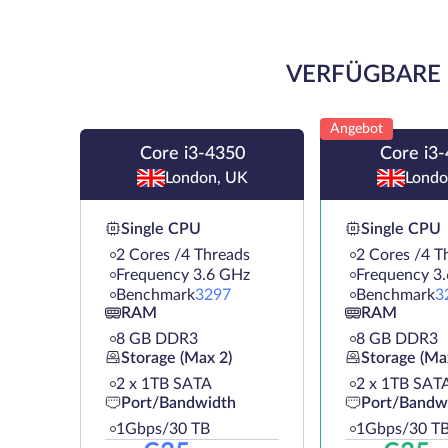
VERFÜGBARE 
Angebot
Core i3-4350
Core i3
London, UK
Londo
Single CPU
Single CPU
2 Cores /4 Threads
2 Cores /4 T
Frequency 3.6 GHz
Frequency 3
Benchmark
3297
Benchmark
3
RAM
RAM
8 GB DDR3
8 GB DDR3
Storage (Max 2)
Storage (Ma
2 х 1TB SATA
2 х 1TB SAT
Port/Bandwidth
Port/Bandw
1Gbps/30 TB
1Gbps/30 T