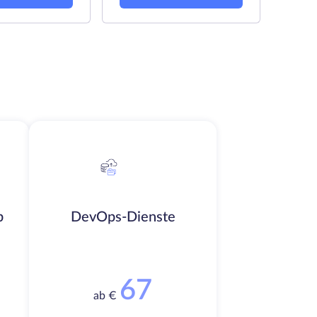
b
DevOps-Dienste
67
ab €