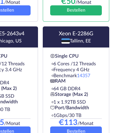
1
€
50
/Monat
/Monat
stellen
Bestellen
E5-2643v4
Xeon E-2286G
hicago, US
Tallinn, EE
 CPU
Single CPU
 /12 Threads
6 Cores /12 Threads
cy 3.4 GHz
Frequency 4 GHz
Benchmark
14357
RAM
DDR4
 (Max 2)
64 GB DDR4
Storage (Max 2)
GB SSD
andwidth
1 х 1.92TB SSD
Port/Bandwidth
0 TB
1Gbps/30 TB
5
€
113
/Monat
/Monat
stellen
Bestellen