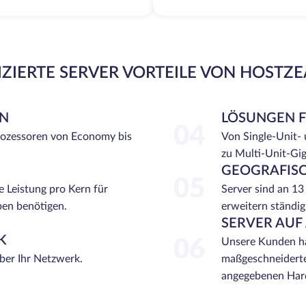
ZIERTE SERVER VORTEILE VON HOSTZ
EN
LÖSUNGEN 
04
rozessoren von Economy bis
Von Single-Unit-
zu Multi-Unit-Gi
GEOGRAFISC
05
e Leistung pro Kern für
Server sind an 13
ben benötigen.
erweitern ständig
SERVER AUF
K
06
Unsere Kunden ha
über Ihr Netzwerk.
maßgeschneiderte
angegebenen Hard