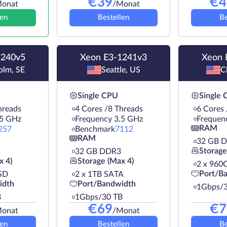
€
39
€
4
onat
/Monat
len
Bestellen
Be
1240v5
Xeon E3-1241v3
Xeon 
olm, SE
Seattle, US
C
Single CPU
Single
hreads
4 Cores /8 Threads
6 Cores
.5 GHz
Frequency 3.5 GHz
Frequen
RAM
257
Benchmark
7112
RAM
32 GB 
Storage
32 GB DDR3
x 4)
Storage (Max 4)
2 х 960
Port/B
SD
2 х 1TB SATA
idth
Port/Bandwidth
1Gbps/3
B
1Gbps/30 TB
€
69
€
7
onat
/Monat
len
Bestellen
Be