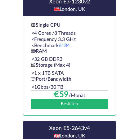
Xeon E3-1230v2
London, UK
Single CPU
4 Cores /8 Threads
Frequency 3.3 GHz
Benchmark
6184
RAM
32 GB DDR3
Storage (Max 4)
1 х 1TB SATA
Port/Bandwidth
1Gbps/30 TB
€
59
/Monat
Bestellen
Xeon E5-2643v4
London, UK