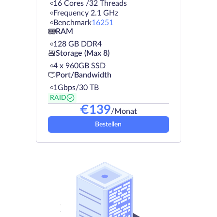
16 Cores /32 Threads
Frequency 2.1 GHz
Benchmark
16251
RAM
128 GB DDR4
Storage (Max 8)
4 х 960GB SSD
Port/Bandwidth
1Gbps/30 TB
RAID
€
139
/Monat
Bestellen