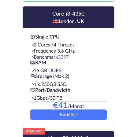
Core i3-4350
London, UK
Single CPU
2 Cores /4 Threads
Frequency 3.6 GHz
Benchmark
3297
RAM
16 GB DDR3
Storage (Max 2)
1 х 250GB SSD
Port/Bandwidth
1Gbps/30 TB
€
41
/Monat
Bestellen
Angebot