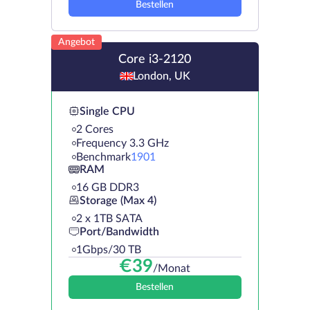
Bestellen
Angebot
Core i3-2120
London, UK
Single CPU
2 Cores
Frequency 3.3 GHz
Benchmark
1901
RAM
16 GB DDR3
Storage (Max 4)
2 х 1TB SATA
Port/Bandwidth
1Gbps/30 TB
€
39
/Monat
Bestellen