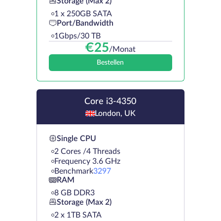
Storage (Max 2)
1 х 250GB SATA
Port/Bandwidth
1Gbps/30 TB
€
25
/Monat
Bestellen
Core i3-4350
London, UK
Single CPU
2 Cores /4 Threads
Frequency 3.6 GHz
Benchmark
3297
RAM
8 GB DDR3
Storage (Max 2)
2 х 1TB SATA