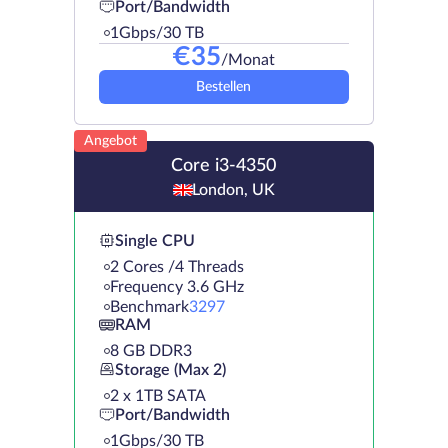
Port/Bandwidth
1Gbps/30 TB
€
35
/Monat
Bestellen
Angebot
Core i3-4350
London, UK
Single CPU
2 Cores /4 Threads
Frequency 3.6 GHz
Benchmark
3297
RAM
8 GB DDR3
Storage (Max 2)
2 х 1TB SATA
Port/Bandwidth
1Gbps/30 TB