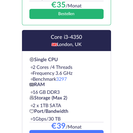
€
35
/Monat
Bestellen
Core i3-4350
London, UK
Single CPU
2 Cores /4 Threads
Frequency 3.6 GHz
Benchmark
3297
RAM
16 GB DDR3
Storage (Max 2)
2 х 1TB SATA
Port/Bandwidth
1Gbps/30 TB
€
39
/Monat