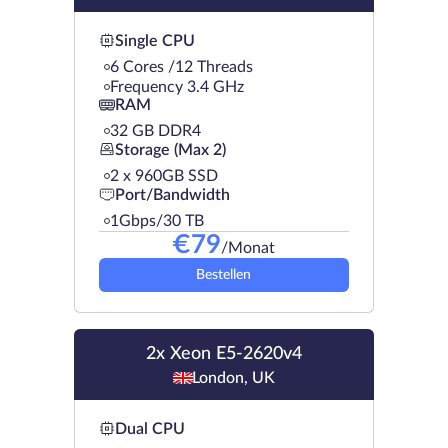
Single CPU
6 Cores /12 Threads
Frequency 3.4 GHz
RAM
32 GB DDR4
Storage (Max 2)
2 х 960GB SSD
Port/Bandwidth
1Gbps/30 TB
€
79
/Monat
Bestellen
2x Xeon E5-2620v4
London, UK
Dual CPU